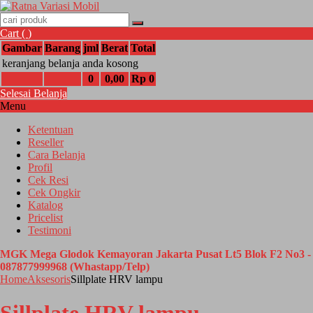
Cart (
)
Gambar
Barang
jml
Berat
Total
keranjang belanja anda kosong
0
0,00
Rp 0
Selesai Belanja
Menu
Ketentuan
Reseller
Cara Belanja
Profil
Cek Resi
Cek Ongkir
Katalog
Pricelist
Testimoni
MGK Mega Glodok Kemayoran Jakarta Pusat Lt5 Blok F2 No3 -
087877999968 (Whastapp/Telp)
Home
Aksesoris
Sillplate HRV lampu