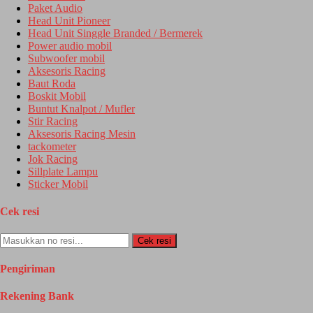
Paket Audio
Head Unit Pioneer
Head Unit Singgle Branded / Bermerek
Power audio mobil
Subwoofer mobil
Aksesoris Racing
Baut Roda
Boskit Mobil
Buntut Knalpot / Mufler
Stir Racing
Aksesoris Racing Mesin
tackometer
Jok Racing
Sillplate Lampu
Sticker Mobil
Cek resi
Cek resi
Pengiriman
Rekening Bank