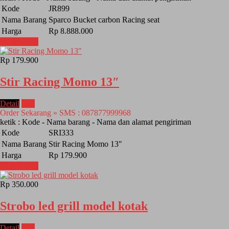
Kode
JR899
Nama Barang
Sparco Bucket carbon Racing seat
Harga
Rp 8.888.000
Lihat Detail
Rp 179.900
Stir Racing Momo 13″
Detail
Beli
Order Sekarang » SMS : 087877999968
ketik : Kode - Nama barang - Nama dan alamat pengiriman
Kode
SRI333
Nama Barang
Stir Racing Momo 13″
Harga
Rp 179.900
Lihat Detail
Rp 350.000
Strobo led grill model kotak
Detail
Beli