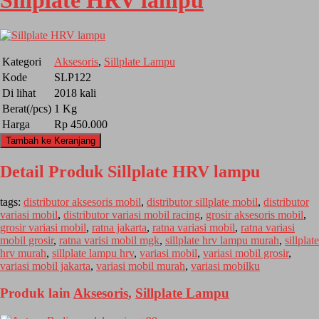
Sillplate HRV lampu
Kategori
Aksesoris
,
Sillplate Lampu
Kode
SLP122
Di lihat
2018 kali
Berat(/pcs)
1 Kg
Harga
Rp 450.000
Tambah ke Keranjang
Detail Produk Sillplate HRV lampu
tags:
distributor aksesoris mobil
,
distributor sillplate mobil
,
distributor
variasi mobil
,
distributor variasi mobil racing
,
grosir aksesoris mobil
,
grosir variasi mobil
,
ratna jakarta
,
ratna variasi mobil
,
ratna variasi
mobil grosir
,
ratna varisi mobil mgk
,
sillplate hrv lampu murah
,
sillplate
hrv murah
,
sillplate lampu hrv
,
variasi mobil
,
variasi mobil grosir
,
variasi mobil jakarta
,
variasi mobil murah
,
variasi mobilku
Produk lain
Aksesoris
,
Sillplate Lampu