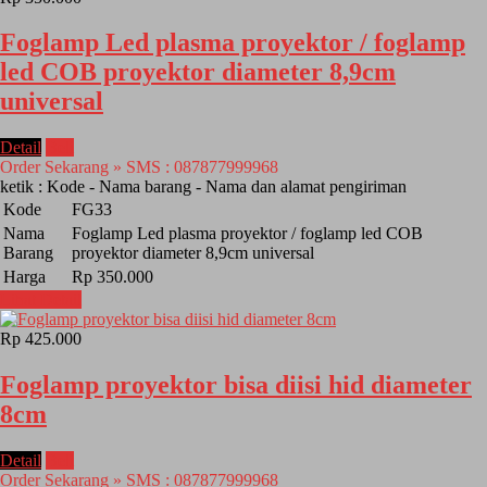
Foglamp Led plasma proyektor / foglamp
led COB proyektor diameter 8,9cm
universal
Detail
Beli
Order Sekarang » SMS : 087877999968
ketik : Kode - Nama barang - Nama dan alamat pengiriman
Kode
FG33
Nama
Foglamp Led plasma proyektor / foglamp led COB
Barang
proyektor diameter 8,9cm universal
Harga
Rp 350.000
Lihat Detail
Rp 425.000
Foglamp proyektor bisa diisi hid diameter
8cm
Detail
Beli
Order Sekarang » SMS : 087877999968