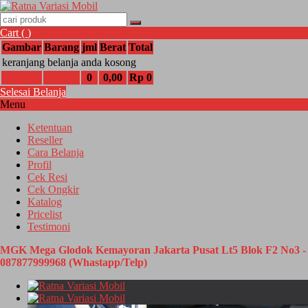
Cart (
)
Gambar
Barang
jml
Berat
Total
keranjang belanja anda kosong
0
0,00
Rp 0
Selesai Belanja
Menu
Ketentuan
Reseller
Cara Belanja
Profil
Cek Resi
Cek Ongkir
Katalog
Pricelist
Testimoni
MGK Mega Glodok Kemayoran Jakarta Pusat Lt5 Blok F2 No3 -
087877999968 (Whastapp/Telp)