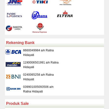
Rekening Bank
8660049984 a/n Ratna
Hidayati
1190006501991 a/n Ratna
Hidayati
0240065258 a/n Ratna
Hidayati
039901005093506 a/n
Ratna Hidayati
Produk Sale