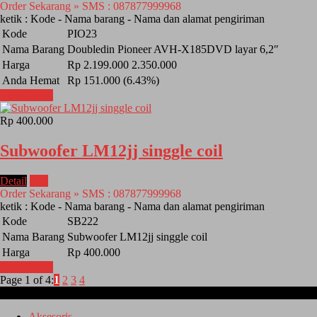
Order Sekarang » SMS : 087877999968
ketik : Kode - Nama barang - Nama dan alamat pengiriman
Kode
PIO23
Nama Barang
Doubledin Pioneer AVH-X185DVD layar 6,2″
Harga
Rp 2.199.000
2.350.000
Anda Hemat
Rp 151.000 (6.43%)
Lihat Detail
Rp 400.000
Subwoofer LM12jj singgle coil
Detail
Beli
Order Sekarang » SMS : 087877999968
ketik : Kode - Nama barang - Nama dan alamat pengiriman
Kode
SB222
Nama Barang
Subwoofer LM12jj singgle coil
Harga
Rp 400.000
Lihat Detail
Page 1 of 4:
1
2
3
4
Kategori
Aksesoris