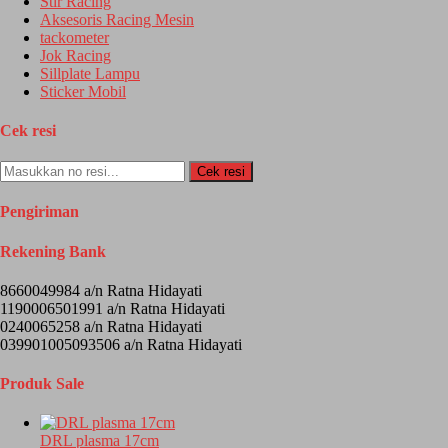
Stir Racing
Aksesoris Racing Mesin
tackometer
Jok Racing
Sillplate Lampu
Sticker Mobil
Cek resi
Cek resi
Pengiriman
Rekening Bank
8660049984 a/n Ratna Hidayati
1190006501991 a/n Ratna Hidayati
0240065258 a/n Ratna Hidayati
039901005093506 a/n Ratna Hidayati
Produk Sale
DRL plasma 17cm