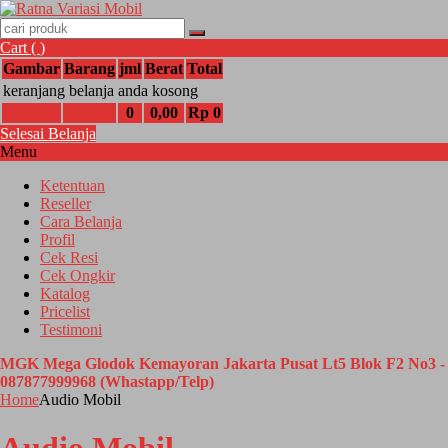
Cart (
)
Gambar
Barang
jml
Berat
Total
keranjang belanja anda kosong
0
0,00
Rp 0
Selesai Belanja
Menu
Ketentuan
Reseller
Cara Belanja
Profil
Cek Resi
Cek Ongkir
Katalog
Pricelist
Testimoni
MGK Mega Glodok Kemayoran Jakarta Pusat Lt5 Blok F2 No3 -
087877999968 (Whastapp/Telp)
Home
Audio Mobil