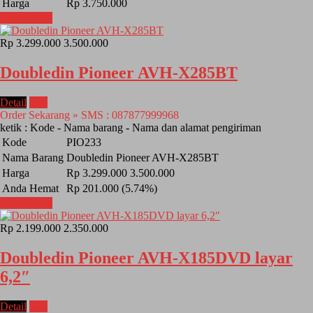
Harga
Rp 3.750.000
Lihat Detail
Rp 3.299.000
3.500.000
Doubledin Pioneer AVH-X285BT
Detail
Beli
Order Sekarang » SMS : 087877999968
ketik : Kode - Nama barang - Nama dan alamat pengiriman
Kode
PIO233
Nama Barang
Doubledin Pioneer AVH-X285BT
Harga
Rp 3.299.000
3.500.000
Anda Hemat
Rp 201.000 (5.74%)
Lihat Detail
Rp 2.199.000
2.350.000
Doubledin Pioneer AVH-X185DVD layar
6,2″
Detail
Beli