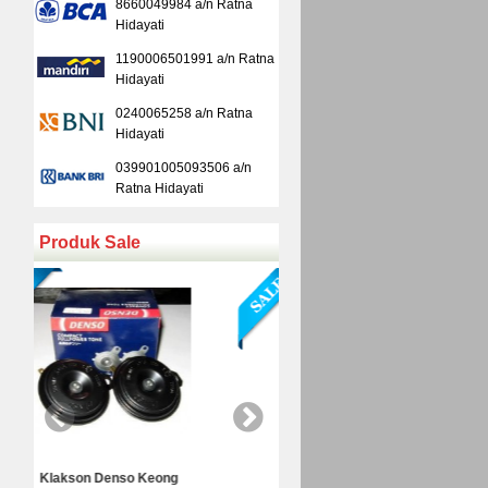
8660049984 a/n Ratna
Hidayati
1190006501991 a/n Ratna
Hidayati
0240065258 a/n Ratna
Hidayati
039901005093506 a/n
Ratna Hidayati
Produk Sale
Kamera Mundur Infrared
Kamera Mundur LED