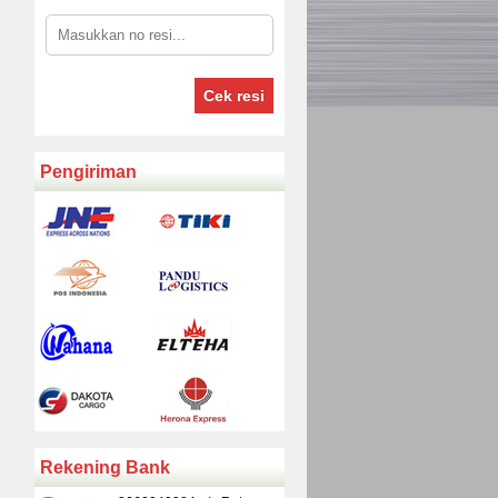
Cek resi
Pengiriman
Rekening Bank