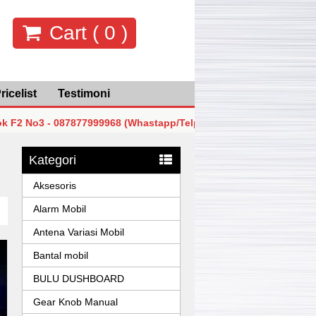
Cart (
0
)
ricelist
Testimoni
3 - 087877999968 (Whastapp/Telp)
MGK Mega Glodok Kema
3 - 087877999968 (Whastapp/Telp)
MGK Mega Glodok Kema
Kategori
3 - 087877999968 (Whastapp/Telp)
MGK Mega Glodok Kema
Aksesoris
Alarm Mobil
Antena Variasi Mobil
Bantal mobil
BULU DUSHBOARD
Gear Knob Manual