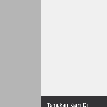
Rp 150.000
Roni-Bengkulu
Mantep Sukses Terus Bos
Temukan Kami Di