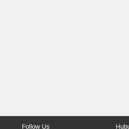
Rp 139.000
150.000
Rp 66.000
Antoni-Solo
Monic-Jakarta
Recomended Seller Pokoke
Barang Sampai Dengan Cepat
Recomended Banget Deh
Follow Us
Hubu