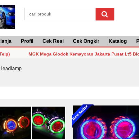
lanja
Profil
Cek Resi
Cek Ongkir
Katalog
P
MGK Mega Glodok Kemayoran Jakarta Pusat Lt5 Blok F2 No
MGK Mega Glodok Kemayoran Jakarta Pusat Lt5 Blok F2 No
 Headlamp
MGK Mega Glodok Kemayoran Jakarta Pusat Lt5 Blok F2 No