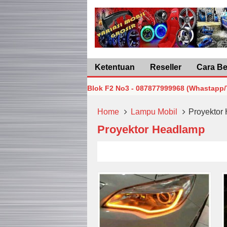
Ketentuan
Reseller
Cara Be
karta Pusat Lt5 Blok F2 No3 - 087877999968 (Whastapp/Telp)
karta Pusat Lt5 Blok F2 No3 - 087877999968 (Whastapp/Telp)
Home
Lampu Mobil
Proyektor
Proyektor Headlamp
karta Pusat Lt5 Blok F2 No3 - 087877999968 (Whastapp/Telp)