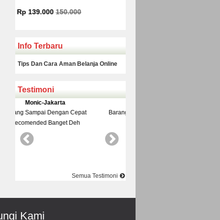
Rp 225.000
Rp 160.000
Info Terbaru
Tips Dan Cara Aman Belanja Online
Testimoni
Yudi-Bekasi
Rinto-Serang
Barang Dan Harga Sesuai Kualitasnya
Datang Ke Toko Di Suguhi 
Top Nya Pake Banget
Pelayanane Ramah Recomended
Best Best Best
Semua Testimoni
ngi Kami