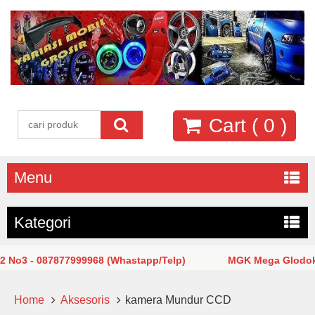
Cart (
0
)
Menu
Kategori
3 - 087877999968 (Whastapp/Telp)
MGK Mega Glodok Kema
Home
Aksesoris
kamera Mundur CCD