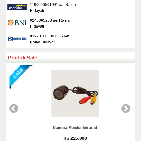
1190006501991 a/n Ratna
Hidayati
0240065258 a/n Ratna
Hidayati
039901005093506 a/n
Ratna Hidayati
Produk Sale
Kamera Mundur Infrared
Rp 225.000