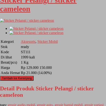
Sticker Pelangi / sticker
cameleon
Kategori
Aksesoris
,
Sticker Mobil
Stok
ready
Kode
ST111
Di lihat
1999 kali
Berat(/pcs)
1 Kg
Harga
Rp 129.000
150.000
Anda Hemat
Rp 21.000 (14.00%)
Tambah ke Keranjang
Detail Produk Sticker Pelangi / sticker
cameleon
tags:
grosir audio mobil
,
grosir auto
,
grosir bantal mobil
,
grosir variasi