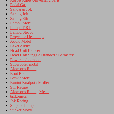
Karpet Karet Universal 2 baris
Pedal Gas
Sandaran Jok
Sarung Jok
Sarung Stir
Lampu Mobil
Lampu DRL
Lampu Strobo
Proyektor Headlamp
Audio Mobil
Paket Audio
Head Unit Pioneer
Head Unit Singgle Branded / Bermerek
Power audio mobil
Subwoofer mobil
Aksesoris Racing
Baut Roda
Boskit Mobil
Buntut Knalpot / Mufler
Stir Racing
Aksesoris Racing Mesin
tackometer
Jok Racing
Sillplate Lampu
Sticker Mobil