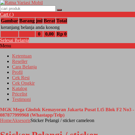
Cart (
)
Gambar
Barang
jml
Berat
Total
keranjang belanja anda kosong
0
0,00
Rp 0
Selesai Belanja
Menu
Ketentuan
Reseller
Cara Belanja
Profil
Cek Resi
Cek Ongkir
Katalog
Pricelist
Testimoni
MGK Mega Glodok Kemayoran Jakarta Pusat Lt5 Blok F2 No3 -
087877999968 (Whastapp/Telp)
Home
Aksesoris
Sticker Pelangi / sticker cameleon