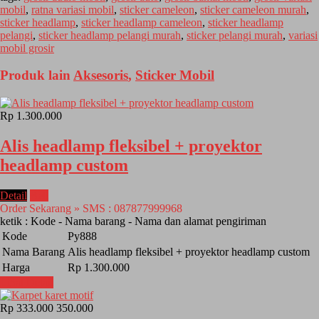
mobil
,
ratna variasi mobil
,
sticker cameleon
,
sticker cameleon murah
,
sticker headlamp
,
sticker headlamp cameleon
,
sticker headlamp
pelangi
,
sticker headlamp pelangi murah
,
sticker pelangi murah
,
variasi
mobil grosir
Produk lain
Aksesoris
,
Sticker Mobil
Rp 1.300.000
Alis headlamp fleksibel + proyektor
headlamp custom
Detail
Beli
Order Sekarang » SMS : 087877999968
ketik : Kode - Nama barang - Nama dan alamat pengiriman
Kode
Py888
Nama Barang
Alis headlamp fleksibel + proyektor headlamp custom
Harga
Rp 1.300.000
Lihat Detail
Rp 333.000
350.000