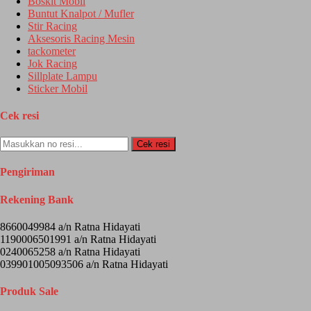
Boskit Mobil
Buntut Knalpot / Mufler
Stir Racing
Aksesoris Racing Mesin
tackometer
Jok Racing
Sillplate Lampu
Sticker Mobil
Cek resi
Cek resi
Pengiriman
Rekening Bank
8660049984 a/n Ratna Hidayati
1190006501991 a/n Ratna Hidayati
0240065258 a/n Ratna Hidayati
039901005093506 a/n Ratna Hidayati
Produk Sale