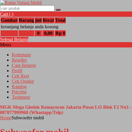
Cart (
)
Gambar
Barang
jml
Berat
Total
keranjang belanja anda kosong
0
0,00
Rp 0
Selesai Belanja
Menu
Ketentuan
Reseller
Cara Belanja
Profil
Cek Resi
Cek Ongkir
Katalog
Pricelist
Testimoni
MGK Mega Glodok Kemayoran Jakarta Pusat Lt5 Blok F2 No3 -
087877999968 (Whastapp/Telp)
Home
Subwoofer mobil