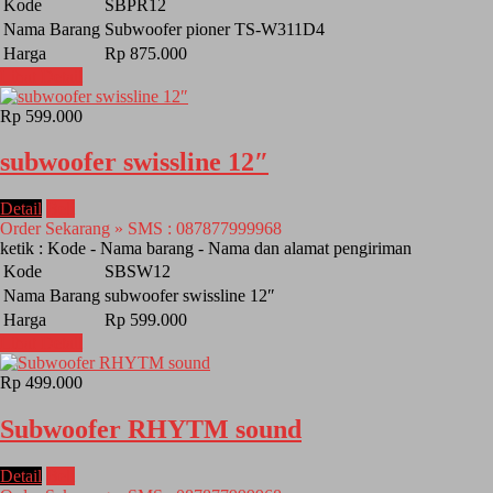
Kode
SBPR12
Nama Barang
Subwoofer pioner TS-W311D4
Harga
Rp 875.000
Lihat Detail
Rp 599.000
subwoofer swissline 12″
Detail
Beli
Order Sekarang » SMS : 087877999968
ketik : Kode - Nama barang - Nama dan alamat pengiriman
Kode
SBSW12
Nama Barang
subwoofer swissline 12″
Harga
Rp 599.000
Lihat Detail
Rp 499.000
Subwoofer RHYTM sound
Detail
Beli