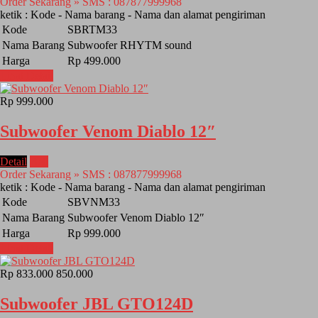
Order Sekarang » SMS : 087877999968
ketik : Kode - Nama barang - Nama dan alamat pengiriman
Kode
SBRTM33
Nama Barang
Subwoofer RHYTM sound
Harga
Rp 499.000
Lihat Detail
Rp 999.000
Subwoofer Venom Diablo 12″
Detail
Beli
Order Sekarang » SMS : 087877999968
ketik : Kode - Nama barang - Nama dan alamat pengiriman
Kode
SBVNM33
Nama Barang
Subwoofer Venom Diablo 12″
Harga
Rp 999.000
Lihat Detail
Rp 833.000
850.000
Subwoofer JBL GTO124D