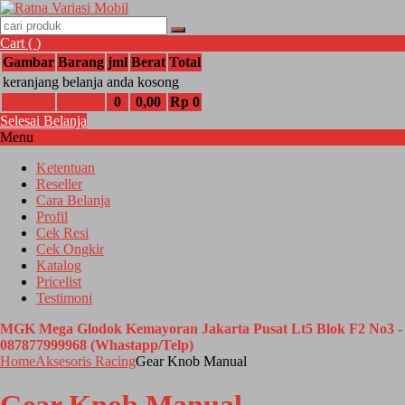
Cart (
)
Gambar
Barang
jml
Berat
Total
keranjang belanja anda kosong
0
0,00
Rp 0
Selesai Belanja
Menu
Ketentuan
Reseller
Cara Belanja
Profil
Cek Resi
Cek Ongkir
Katalog
Pricelist
Testimoni
MGK Mega Glodok Kemayoran Jakarta Pusat Lt5 Blok F2 No3 -
087877999968 (Whastapp/Telp)
Home
Aksesoris Racing
Gear Knob Manual