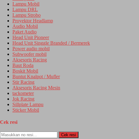
Lampu Mobil
Lampu DRL
Lampu Strobo
Proyektor Headlamp
Audio Mobil
Paket Audio
Head Unit Pioneer
Head Unit Singgle Branded / Bermerek
Power audio mobil
Subwoofer mobil
Aksesoris Racing
Baut Roda
Boskit Mobil
Buntut Knalpot / Mufler
Stir Racing
Aksesoris Racing Mesin
tackometer
Jok Racing
Sillplate Lampu
Sticker Mobil
Cek resi
Cek resi