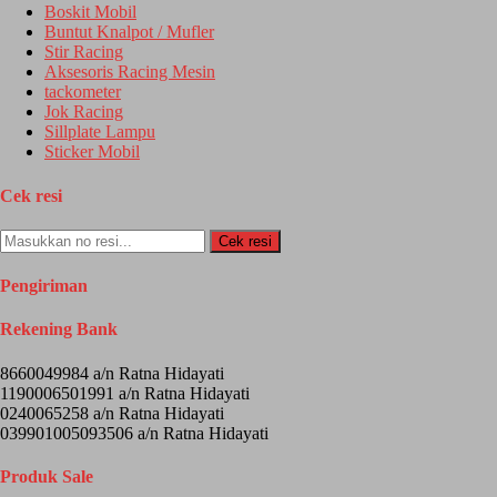
Boskit Mobil
Buntut Knalpot / Mufler
Stir Racing
Aksesoris Racing Mesin
tackometer
Jok Racing
Sillplate Lampu
Sticker Mobil
Cek resi
Cek resi
Pengiriman
Rekening Bank
8660049984 a/n Ratna Hidayati
1190006501991 a/n Ratna Hidayati
0240065258 a/n Ratna Hidayati
039901005093506 a/n Ratna Hidayati
Produk Sale