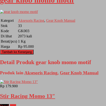
gear knob momo motif
Kategori
Aksesoris Racing
,
Gear Knob Manual
Stok
33
Kode
GK003
Di lihat
2073 kali
Berat(/pcs)
1 Kg
Harga
Rp 95.000
Tambah ke Keranjang
Detail Produk gear knob momo motif
Produk lain
Aksesoris Racing
,
Gear Knob Manual
Rp 179.900
Stir Racing Momo 13″