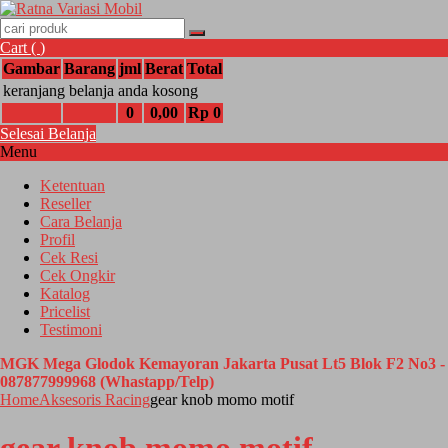
Cart (
)
Gambar
Barang
jml
Berat
Total
keranjang belanja anda kosong
0
0,00
Rp 0
Selesai Belanja
Menu
Ketentuan
Reseller
Cara Belanja
Profil
Cek Resi
Cek Ongkir
Katalog
Pricelist
Testimoni
MGK Mega Glodok Kemayoran Jakarta Pusat Lt5 Blok F2 No3 -
087877999968 (Whastapp/Telp)
Home
Aksesoris Racing
gear knob momo motif