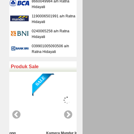
8660049984 a/n Ratna
Hidayati
1190006501991 a/n Ratna
Hidayati
0240065258 a/n Ratna
Hidayati
039901005093506 a/n
Ratna Hidayati
Produk Sale
Kamera Mundur Infrared
Kamera Mundur LED