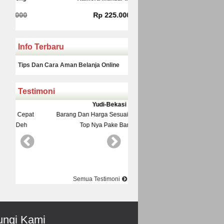
Rp 225.000
Rp 160.000
Info Terbaru
Tips Dan Cara Aman Belanja Online
Testimoni
Yudi-Bekasi
Rinto-Serang
Barang Dan Harga Sesuai Kualitasnya
Datang Ke Toko Di Suguhi M
Top Nya Pake Banget
Pelayanane Ramah Recomended
Best Best Best
Semua Testimoni
ngi Kami