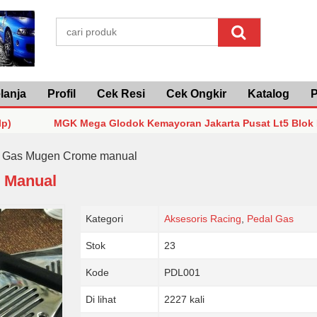
lanja
Profil
Cek Resi
Cek Ongkir
Katalog
P
MGK Mega Glodok Kemayoran Jakarta Pusat Lt5 Blok F2 No3 -
MGK Mega Glodok Kemayoran Jakarta Pusat Lt5 Blok F2 No3 -
 Gas Mugen Crome manual
 Manual
MGK Mega Glodok Kemayoran Jakarta Pusat Lt5 Blok F2 No3 -
Kategori
Aksesoris Racing
,
Pedal Gas
Stok
23
Kode
PDL001
Di lihat
2227 kali