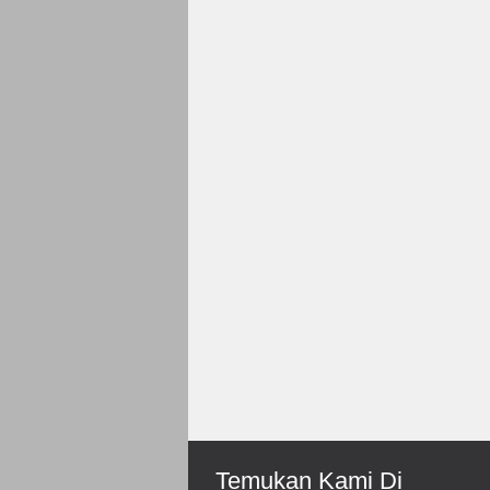
Rp 150.000
Roni-Bengkulu
Mantep Sukses Terus Bos
Temukan Kami Di