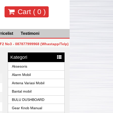
Cart (
0
)
ricelist
Testimoni
 087877999968 (Whastapp/Telp)
MGK Mega Glodok Kemayo
 087877999968 (Whastapp/Telp)
MGK Mega Glodok Kemayo
Kategori
 087877999968 (Whastapp/Telp)
MGK Mega Glodok Kemayo
Aksesoris
Alarm Mobil
Antena Variasi Mobil
Bantal mobil
BULU DUSHBOARD
Gear Knob Manual