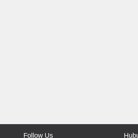
Rp 66.000
Rp 139.000
150.000
Antoni-Solo
Monic-Jakarta
Recomended Seller Pokoke
Barang Sampai Dengan Cepat
Recomended Banget Deh
Follow Us
Hubu