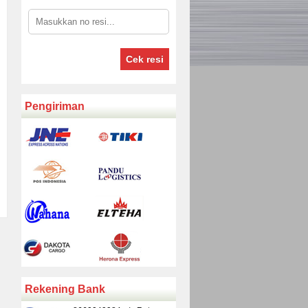
Cek resi
Pengiriman
Rekening Bank