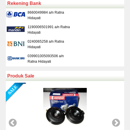
Rekening Bank
8660049984 a/n Ratna
Hidayati
1190006501991 a/n Ratna
Hidayati
0240065258 a/n Ratna
Hidayati
039901005093506 a/n
Ratna Hidayati
Produk Sale