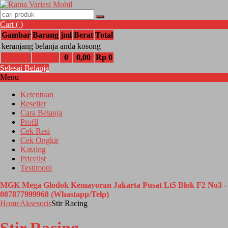
Cart (
)
Gambar
Barang
jml
Berat
Total
keranjang belanja anda kosong
0
0,00
Rp 0
Selesai Belanja
Menu
Ketentuan
Reseller
Cara Belanja
Profil
Cek Resi
Cek Ongkir
Katalog
Pricelist
Testimoni
MGK Mega Glodok Kemayoran Jakarta Pusat Lt5 Blok F2 No3 -
087877999968 (Whastapp/Telp)
Home
Aksesoris
Stir Racing