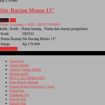
Rp 179.900
Stir Racing Momo 13″
Detail
Beli
Order Sekarang » SMS : 087877999968
ketik : Kode - Nama barang - Nama dan alamat pengiriman
Kode
SRI333
Nama Barang
Stir Racing Momo 13″
Harga
Rp 179.900
Lihat Detail
Kategori
Aksesoris
Alarm Mobil
Antena Variasi Mobil
Bantal mobil
BULU DUSHBOARD
Gear Knob Manual
Karpet Karet Universal 2 baris
Pedal Gas
Sandaran Jok
Sarung Jok
Sarung Stir