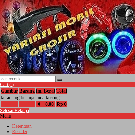
Cart (
)
Gambar
Barang
jml
Berat
Total
keranjang belanja anda kosong
0
0,00
Rp 0
Selesai Belanja
Menu
Ketentuan
Reseller