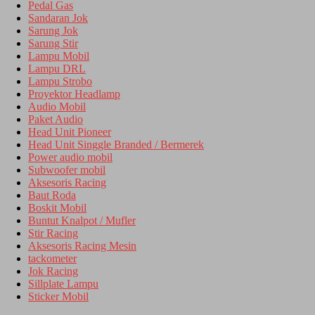
Pedal Gas
Sandaran Jok
Sarung Jok
Sarung Stir
Lampu Mobil
Lampu DRL
Lampu Strobo
Proyektor Headlamp
Audio Mobil
Paket Audio
Head Unit Pioneer
Head Unit Singgle Branded / Bermerek
Power audio mobil
Subwoofer mobil
Aksesoris Racing
Baut Roda
Boskit Mobil
Buntut Knalpot / Mufler
Stir Racing
Aksesoris Racing Mesin
tackometer
Jok Racing
Sillplate Lampu
Sticker Mobil