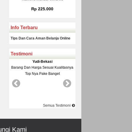
Rp 225.000
Rp 160.000
Info Terbaru
Tips Dan Cara Aman Belanja Online
Testimoni
Yudi-Bekasi
Rinto-Serang
Barang Dan Harga Sesuai Kualitasnya
Datang Ke Toko Di Suguhi M
Top Nya Pake Banget
Pelayanane Ramah Recomended
Best Best Best
Semua Testimoni
ngi Kami