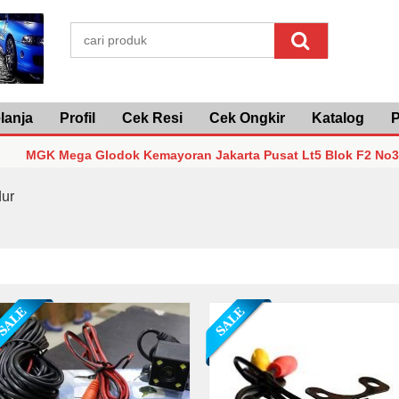
lanja
Profil
Cek Resi
Cek Ongkir
Katalog
P
K Mega Glodok Kemayoran Jakarta Pusat Lt5 Blok F2 No3 - 0878
K Mega Glodok Kemayoran Jakarta Pusat Lt5 Blok F2 No3 - 0878
ur
K Mega Glodok Kemayoran Jakarta Pusat Lt5 Blok F2 No3 - 0878