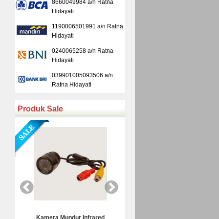
8660049984 a/n Ratna
Hidayati
1190006501991 a/n Ratna
Hidayati
0240065258 a/n Ratna
Hidayati
039901005093506 a/n
Ratna Hidayati
Produk Sale
Kamera Mundur Infrared
Kamera Mundur LED