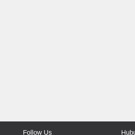
Rp 139.000
150.000
Rp 66.000
Antoni-Solo
Monic-Jakarta
Recomended Seller Pokoke
Barang Sampai Dengan Cepat
Recomended Banget Deh
Follow Us
Hubu