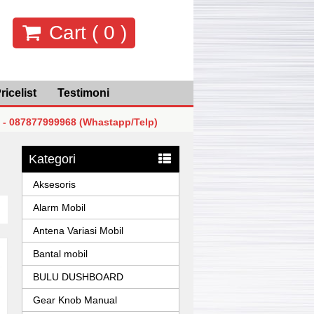
Cart (
0
)
ricelist
Testimoni
77999968 (Whastapp/Telp)
MGK Mega Glodok Kemayoran Ja
77999968 (Whastapp/Telp)
MGK Mega Glodok Kemayoran Ja
Kategori
77999968 (Whastapp/Telp)
MGK Mega Glodok Kemayoran Ja
Aksesoris
Alarm Mobil
Antena Variasi Mobil
Bantal mobil
BULU DUSHBOARD
Gear Knob Manual