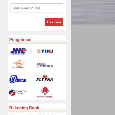
Cek resi
Pengiriman
Rekening Bank