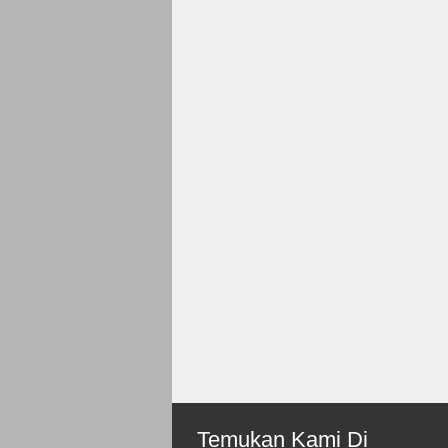
Rp 150.000
Roni-Bengkulu
Mantep Sukses Terus Bos
Temukan Kami Di