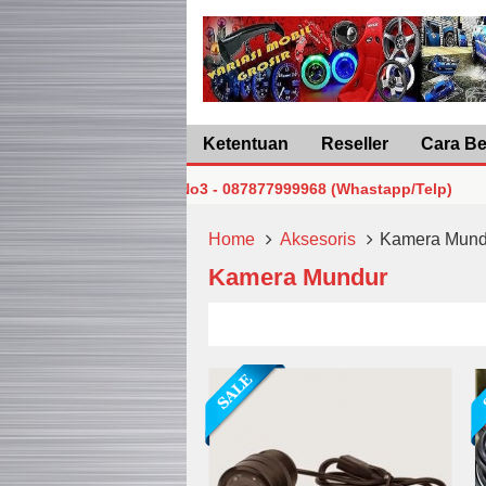
Ketentuan
Reseller
Cara Be
sat Lt5 Blok F2 No3 - 087877999968 (Whastapp/Telp)
MG
sat Lt5 Blok F2 No3 - 087877999968 (Whastapp/Telp)
MG
Home
Aksesoris
Kamera Mund
Kamera Mundur
sat Lt5 Blok F2 No3 - 087877999968 (Whastapp/Telp)
MG