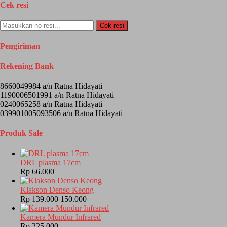
Cek resi
Cek resi
Pengiriman
Rekening Bank
8660049984 a/n Ratna Hidayati
1190006501991 a/n Ratna Hidayati
0240065258 a/n Ratna Hidayati
039901005093506 a/n Ratna Hidayati
Produk Sale
DRL plasma 17cm
Rp 66.000
Klakson Denso Keong
Rp 139.000
150.000
Kamera Mundur Infrared
Rp 225.000