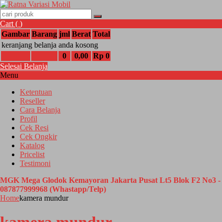
Cart (
)
Gambar
Barang
jml
Berat
Total
keranjang belanja anda kosong
0
0,00
Rp 0
Selesai Belanja
Menu
Ketentuan
Reseller
Cara Belanja
Profil
Cek Resi
Cek Ongkir
Katalog
Pricelist
Testimoni
MGK Mega Glodok Kemayoran Jakarta Pusat Lt5 Blok F2 No3 -
087877999968 (Whastapp/Telp)
Home
kamera mundur