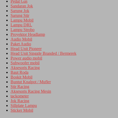
Pedal Gas
Sandaran Jok
Sarung Jok
Sarung Stir
Lampu Mobil
Lampu DRL
Lampu Strobo
Proyektor Headlamp
Audio Mobil
Paket Audio
Head Unit Pioneer
Head Unit Singgle Branded / Bermerek
Power audio mobil
Subwoofer mobil
Aksesoris Racing
Baut Roda
Boskit Mobil
Buntut Knalpot / Mufler
Stir Racing
Aksesoris Racing Mesin
tackometer
Jok Racing
Sillplate Lampu
Sticker Mobil