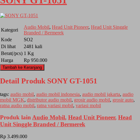
SONY GT-1051
Audio Mobil
,
Head Unit Pioneer
,
Head Unit Singgle
Kategori
Branded / Bermerek
Kode
SO2
Di lihat
2481 kali
Berat(/pcs)
1 Kg
Harga
Rp 950.000
Tambah ke Keranjang
Detail Produk SONY GT-1051
tags:
audio mobil
,
audio mobil indonesia
,
audio mobil jakarta
,
audio
mobil MGK
,
distributor audio mobil
,
grosir audio mobil
,
grosir auto
,
ratna audio mobil
,
ratna variasi mobil
,
variasi mobil
Produk lain
Audio Mobil
,
Head Unit Pioneer
,
Head
Unit Singgle Branded / Bermerek
Rp 3.499.000