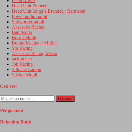
Paket Audio
Head Unit Pioneer
Head Unit Singgle Branded / Bermerek
Power audio mobil
Subwoofer mobil
Aksesoris Racing
Baut Roda
Boskit Mobil
Buntut Knalpot / Mufler
Stir Racing
Aksesoris Racing Mesin
tackometer
Jok Racing
Sillplate Lampu
Sticker Mobil
Cek resi
Cek resi
Pengiriman
Rekening Bank