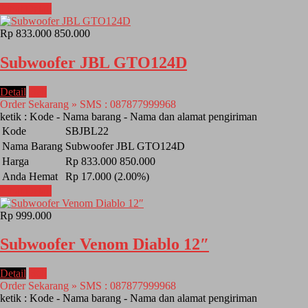
Lihat Detail
Rp 833.000
850.000
Subwoofer JBL GTO124D
Detail
Beli
Order Sekarang » SMS : 087877999968
ketik : Kode - Nama barang - Nama dan alamat pengiriman
Kode
SBJBL22
Nama Barang
Subwoofer JBL GTO124D
Harga
Rp 833.000
850.000
Anda Hemat
Rp 17.000 (2.00%)
Lihat Detail
Rp 999.000
Subwoofer Venom Diablo 12″
Detail
Beli
Order Sekarang » SMS : 087877999968
ketik : Kode - Nama barang - Nama dan alamat pengiriman