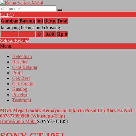
Cart (
)
Gambar
Barang
jml
Berat
Total
keranjang belanja anda kosong
0
0,00
Rp 0
Selesai Belanja
Menu
Ketentuan
Reseller
Cara Belanja
Profil
Cek Resi
Cek Ongkir
Katalog
Pricelist
Testimoni
MGK Mega Glodok Kemayoran Jakarta Pusat Lt5 Blok F2 No3 -
087877999968 (Whastapp/Telp)
Home
Audio Mobil
SONY GT-1051