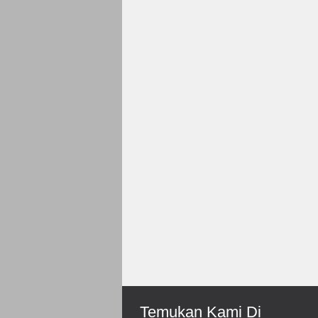
Rp 150.000
Roni-Bengkulu
Mantep Sukses Terus Bos
Temukan Kami Di