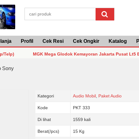
lanja
Profil
Cek Resi
Cek Ongkir
Katalog
P
MGK Mega Glodok Kemayoran Jakarta Pusat Lt5 Blok F2 
MGK Mega Glodok Kemayoran Jakarta Pusat Lt5 Blok F2 
o Sony
MGK Mega Glodok Kemayoran Jakarta Pusat Lt5 Blok F2 
Kategori
Audio Mobil
,
Paket Audio
Kode
PKT 333
Di lihat
1559 kali
Berat(/pcs)
15 Kg