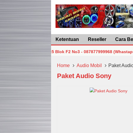
Ketentuan
Reseller
Cara Be
akarta Pusat Lt5 Blok F2 No3 - 087877999968 (Whastapp/Telp)
akarta Pusat Lt5 Blok F2 No3 - 087877999968 (Whastapp/Telp)
Home
Audio Mobil
Paket Audi
Paket Audio Sony
akarta Pusat Lt5 Blok F2 No3 - 087877999968 (Whastapp/Telp)