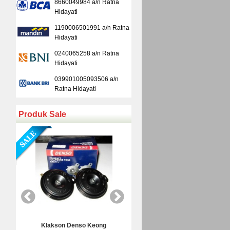
8660049984 a/n Ratna
Hidayati
1190006501991 a/n Ratna
Hidayati
0240065258 a/n Ratna
Hidayati
039901005093506 a/n
Ratna Hidayati
Produk Sale
Kamera Mundur Infrared
Kamera Mundur 