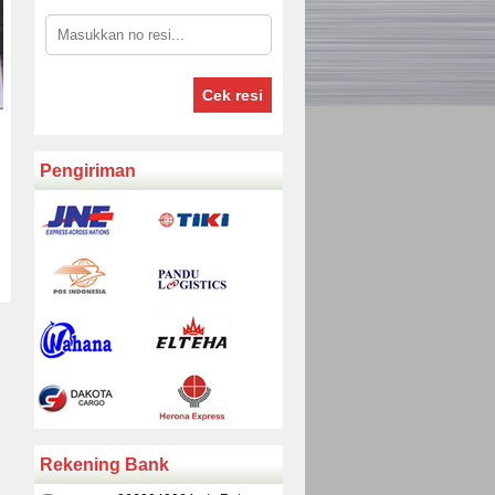
Cek resi
Pengiriman
Rekening Bank