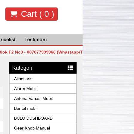
Cart (
0
)
ricelist
Testimoni
No3 - 087877999968 (Whastapp/Telp)
MGK Mega Glodok Ke
No3 - 087877999968 (Whastapp/Telp)
MGK Mega Glodok Ke
Kategori
No3 - 087877999968 (Whastapp/Telp)
MGK Mega Glodok Ke
Aksesoris
Alarm Mobil
Antena Variasi Mobil
Bantal mobil
BULU DUSHBOARD
Gear Knob Manual