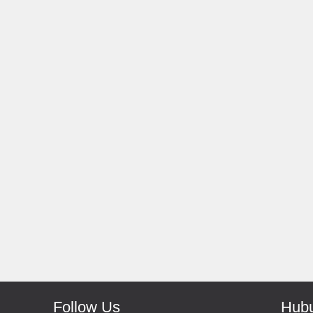
Rp 139.000
150.000
Rp 66.000
Antoni-Solo
Monic-Jakarta
Recomended Seller Pokoke
Barang Sampai Dengan Ce
Recomended Banget De
Follow Us
Hubu