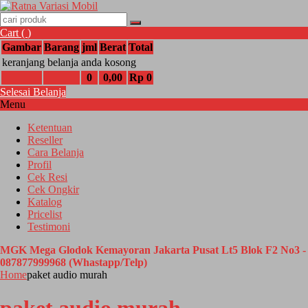
Cart (
)
Gambar
Barang
jml
Berat
Total
keranjang belanja anda kosong
0
0,00
Rp 0
Selesai Belanja
Menu
Ketentuan
Reseller
Cara Belanja
Profil
Cek Resi
Cek Ongkir
Katalog
Pricelist
Testimoni
MGK Mega Glodok Kemayoran Jakarta Pusat Lt5 Blok F2 No3 -
087877999968 (Whastapp/Telp)
Home
paket audio murah