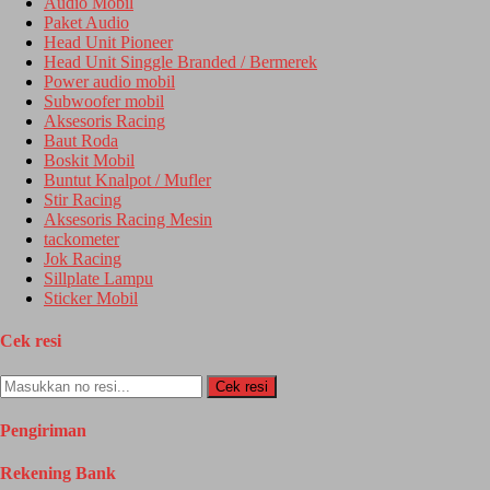
Audio Mobil
Paket Audio
Head Unit Pioneer
Head Unit Singgle Branded / Bermerek
Power audio mobil
Subwoofer mobil
Aksesoris Racing
Baut Roda
Boskit Mobil
Buntut Knalpot / Mufler
Stir Racing
Aksesoris Racing Mesin
tackometer
Jok Racing
Sillplate Lampu
Sticker Mobil
Cek resi
Cek resi
Pengiriman
Rekening Bank