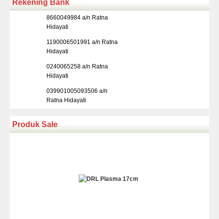
Rekening Bank
8660049984 a/n Ratna
Hidayati
1190006501991 a/n Ratna
Hidayati
0240065258 a/n Ratna
Hidayati
039901005093506 a/n
Ratna Hidayati
Produk Sale