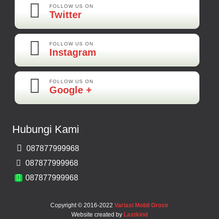
Rp 160.000
FOLLOW US ON
Twitter
Adi-Brebes
Mantep Mantep Mantep
FOLLOW US ON
Instagram
FOLLOW US ON
Maya-Palembang
Google +
Barang Sudah Sampai Mbak Ratna Makasih
Kamera Mundur CCD
Hubungi Kami
Rp 150.000
087877999968
Bernard-Malang
087877999968
Makasih Bos Barang Sesuai Ilustrasi Sukses Terus Bos Ratna
087877999968
Copyright © 2016-2022
Variasi Mobil Grosir
Website created by
Lastkind