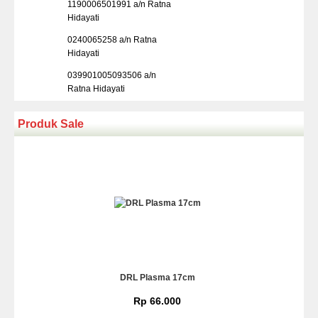
1190006501991 a/n Ratna
Hidayati
0240065258 a/n Ratna
Hidayati
039901005093506 a/n
Ratna Hidayati
Produk Sale
DRL Plasma 17cm
Rp 66.000