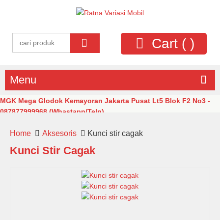
Cart (
)
Menu
MGK Mega Glodok Kemayoran Jakarta Pusat Lt5 Blok F2 No3 -
087877999968 (Whastapp/Telp)
Home
Aksesoris
Kunci stir cagak
Kunci Stir Cagak