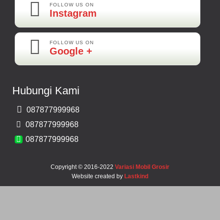
FOLLOW US ON
Instagram
FOLLOW US ON
Maya-Palembang
Google +
Barang Sudah Sampai Mbak Ratna Makasih
Kamera Mundur CCD
Hubungi Kami
Rp 150.000
087877999968
Bernard-Malang
087877999968
Makasih Bos Barang Sesuai Ilustrasi Sukses Terus Bos Ratna
087877999968
Copyright © 2016-2022
Variasi Mobil Grosir
Website created by
Lastkind
Robbi-Tegal
Barangnya Sampai Dengan Selamat Bos Recomended Ya