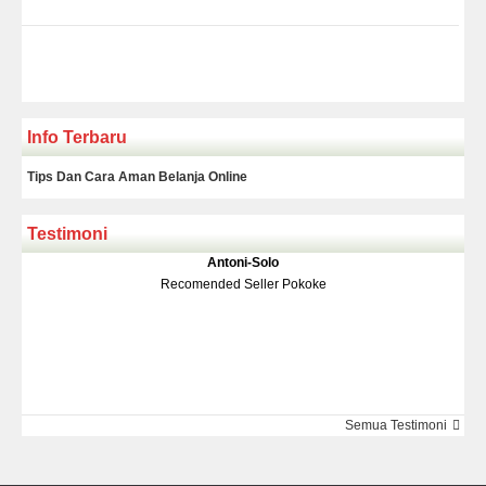
Info Terbaru
Tips Dan Cara Aman Belanja Online
Testimoni
Klakson Denso Keong
Antoni-Solo
Rp 139.000
150.000
Recomended Seller Pokoke
Monic-Jakarta
Semua Testimoni
Barang Sampai Dengan Cepat Recomended Banget Deh