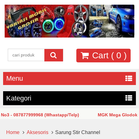
Cart (
0
)
Menu
Kategori
3 - 087877999968 (Whastapp/Telp)
MGK Mega Glodok Kema
Home
Aksesoris
Sarung Stir Channel