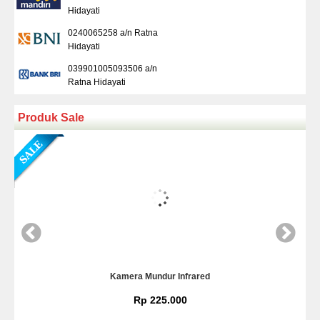
Hidayati
0240065258 a/n Ratna
Hidayati
039901005093506 a/n
Ratna Hidayati
Produk Sale
Kamera Mundur Infrared
Rp 225.000