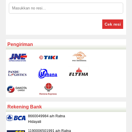
Cek resi
Pengiriman
Rekening Bank
8660049984 a/n Ratna
Hidayati
1190006501991 a/n Ratna