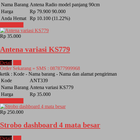
Nama Barang
Antena Radio model panjang 90cm
Harga
Rp 79.900
90.000
Anda Hemat
Rp 10.100 (11.22%)
Lihat Detail
Rp 35.000
Antena variasi KS779
Detail
Beli
Order Sekarang » SMS : 087877999968
ketik : Kode - Nama barang - Nama dan alamat pengiriman
Kode
ANT339
Nama Barang
Antena variasi KS779
Harga
Rp 35.000
Lihat Detail
Rp 250.000
Strobo dashboard 4 mata besar
Detail
Beli