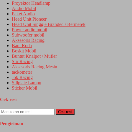
Proyektor Headlamp
Audio Mobil
Paket Audio
Head Unit Pioneer
Head Unit Singgle Branded / Bermerek
Power audio mobil
Subwoofer mobil
Aksesoris Racing
Baut Roda
Boskit Mobil
Buntut Knalpot / Mufler
Stir Racing
Aksesoris Racing Mesin
tackometer
Jok Racing
Sillplate Lampu
Sticker Mobil
Cek resi
Cek resi
Pengiriman