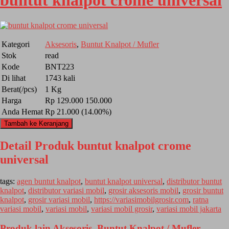
buntut knalpot crome universal
Kategori
Aksesoris
,
Buntut Knalpot / Mufler
Stok
read
Kode
BNT223
Di lihat
1743 kali
Berat(/pcs)
1 Kg
Harga
Rp 129.000
150.000
Anda Hemat
Rp 21.000 (14.00%)
Tambah ke Keranjang
Detail Produk buntut knalpot crome
universal
tags:
agen buntut knalpot
,
buntut knalpot universal
,
distributor buntut
knalpot
,
distributor variasi mobil
,
grosir aksesoris mobil
,
grosir buntut
knalpot
,
grosir variasi mobil
,
https://variasimobilgrosir.com
,
ratna
variasi mobil
,
variasi mobil
,
variasi mobil grosir
,
variasi mobil jakarta
Produk lain
Aksesoris
,
Buntut Knalpot / Mufler