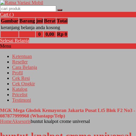
Cart (
)
Gambar
Barang
jml
Berat
Total
keranjang belanja anda kosong
0
0,00
Rp 0
Selesai Belanja
Menu
Ketentuan
Reseller
Cara Belanja
Profil
Cek Resi
Cek Ongkir
Katalog
Pricelist
Testimoni
MGK Mega Glodok Kemayoran Jakarta Pusat Lt5 Blok F2 No3 -
087877999968 (Whastapp/Telp)
Home
Aksesoris
buntut knalpot crome universal