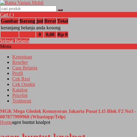
Cart (
)
Gambar
Barang
jml
Berat
Total
keranjang belanja anda kosong
0
0,00
Rp 0
Selesai Belanja
Menu
Ketentuan
Reseller
Cara Belanja
Profil
Cek Resi
Cek Ongkir
Katalog
Pricelist
Testimoni
MGK Mega Glodok Kemayoran Jakarta Pusat Lt5 Blok F2 No3 -
087877999968 (Whastapp/Telp)
Home
agen buntut knalpot