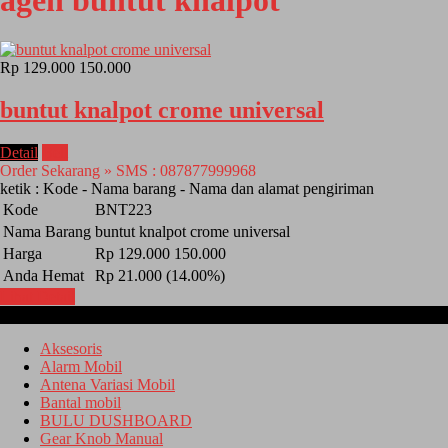
agen buntut knalpot
Rp 129.000
150.000
buntut knalpot crome universal
Detail
Beli
Order Sekarang » SMS : 087877999968
ketik : Kode - Nama barang - Nama dan alamat pengiriman
Kode
BNT223
Nama Barang
buntut knalpot crome universal
Harga
Rp 129.000
150.000
Anda Hemat
Rp 21.000 (14.00%)
Lihat Detail
Kategori
Aksesoris
Alarm Mobil
Antena Variasi Mobil
Bantal mobil
BULU DUSHBOARD
Gear Knob Manual