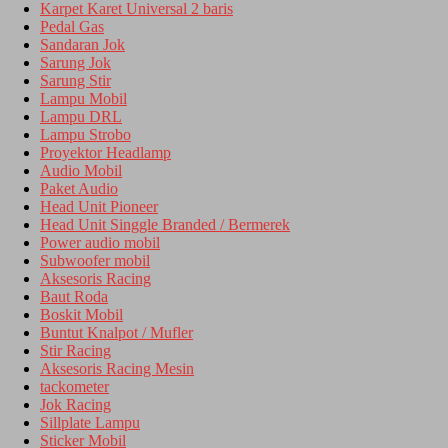
Karpet Karet Universal 2 baris
Pedal Gas
Sandaran Jok
Sarung Jok
Sarung Stir
Lampu Mobil
Lampu DRL
Lampu Strobo
Proyektor Headlamp
Audio Mobil
Paket Audio
Head Unit Pioneer
Head Unit Singgle Branded / Bermerek
Power audio mobil
Subwoofer mobil
Aksesoris Racing
Baut Roda
Boskit Mobil
Buntut Knalpot / Mufler
Stir Racing
Aksesoris Racing Mesin
tackometer
Jok Racing
Sillplate Lampu
Sticker Mobil