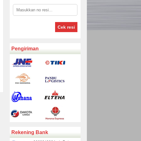
Cek resi
Pengiriman
Rekening Bank