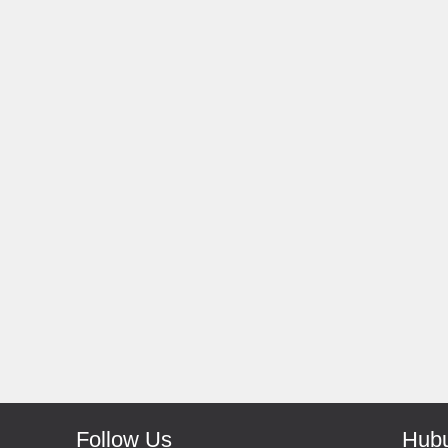
Rp 66.000
Rp 139.000
150.000
Antoni-Solo
Monic-Jakarta
Recomended Seller Pokoke
Barang Sampai Dengan Cepat
Recomended Banget Deh
Follow Us
Hubu