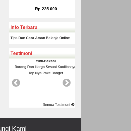
Rp 225.000
Rp 160.000
Info Terbaru
Tips Dan Cara Aman Belanja Online
Testimoni
Yudi-Bekasi
Rinto-Serang
Barang Dan Harga Sesuai Kualitasnya
Datang Ke Toko Di Suguhi M
Top Nya Pake Banget
Pelayanane Ramah Recomended
Best Best Best
Semua Testimoni
ngi Kami