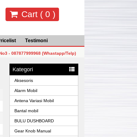
Cart (
0
)
ricelist
Testimoni
87877999968 (Whastapp/Telp)
MGK Mega Glodok Kemayoran
87877999968 (Whastapp/Telp)
MGK Mega Glodok Kemayoran
Kategori
87877999968 (Whastapp/Telp)
MGK Mega Glodok Kemayoran
Aksesoris
Alarm Mobil
Antena Variasi Mobil
Bantal mobil
BULU DUSHBOARD
Gear Knob Manual