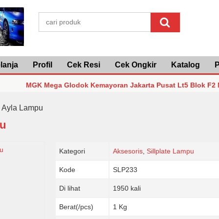
lanja
Profil
Cek Resi
Cek Ongkir
Katalog
P
MGK Mega Glodok Kemayoran Jakarta Pusat Lt5 Blok F2 No3 - 0
MGK Mega Glodok Kemayoran Jakarta Pusat Lt5 Blok F2 No3 - 0
a Ayla Lampu
pu
MGK Mega Glodok Kemayoran Jakarta Pusat Lt5 Blok F2 No3 - 0
Kategori
Aksesoris
,
Sillplate Lampu
Kode
SLP233
Di lihat
1950 kali
Berat(/pcs)
1 Kg