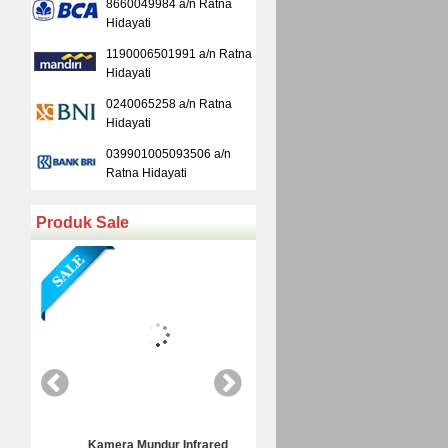
8660049984 a/n Ratna
Hidayati
1190006501991 a/n Ratna
Hidayati
0240065258 a/n Ratna
Hidayati
039901005093506 a/n
Ratna Hidayati
Produk Sale
Kamera Mundur Infrared
Kamera Mundur LED