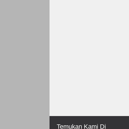
Rp 150.000
Roni-Bengkulu
Mantep Sukses Terus Bos
Temukan Kami Di