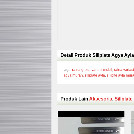
Detail Produk Sillplate Agya Ay
tags:
ratna grosir variasi mobil
,
ratna varias
agya murah
,
sillplate ayla
,
sillplte ayla mur
Produk Lain
Aksesoris
,
Sillplat