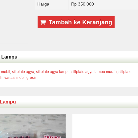
Harga
Rp 350.000
Tambah ke Keranjang
la Lampu
i mobil
,
sillplate agya
,
sillplate agya lampu
,
sillplate agya lampu murah
,
sillplate
ah
,
variasi mobil grosir
e Lampu