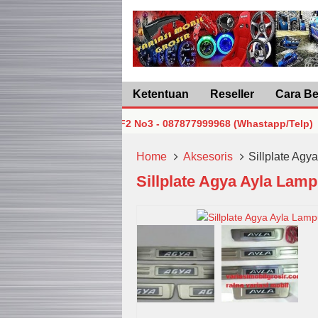
Ketentuan
Reseller
Cara Be
 Pusat Lt5 Blok F2 No3 - 087877999968 (Whastapp/Telp)
 Pusat Lt5 Blok F2 No3 - 087877999968 (Whastapp/Telp)
Home
Aksesoris
Sillplate Agy
Sillplate Agya Ayla Lam
 Pusat Lt5 Blok F2 No3 - 087877999968 (Whastapp/Telp)