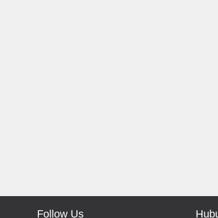
Rp 139.000
150.000
Rp 66.000
Antoni-Solo
Monic-Jakarta
Recomended Seller Pokoke
Barang Sampai Dengan Cepat
Recomended Banget Deh
Follow Us
Hubu