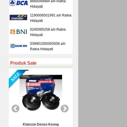
8660049984 a/n Ratna
Hidayati
1190006501991 a/n Ratna
Hidayati
0240065258 a/n Ratna
Hidayati
039901005093506 a/n
Ratna Hidayati
Produk Sale
Kamera Mundur Infrared
Kamera Mundur L