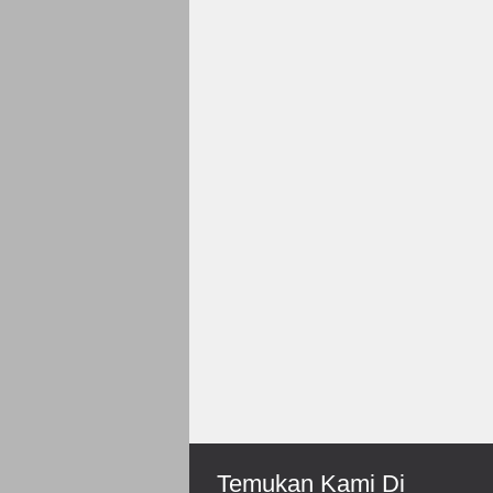
Rp 150.000
Roni-Bengkulu
Mantep Sukses Terus Bos
Temukan Kami Di