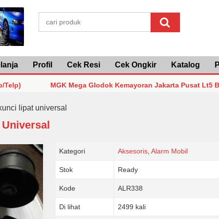
lanja
Profil
Cek Resi
Cek Ongkir
Katalog
P
MGK Mega Glodok Kemayoran Jakarta Pusat Lt5 Blok F2 N
MGK Mega Glodok Kemayoran Jakarta Pusat Lt5 Blok F2 N
unci lipat universal
 Universal
MGK Mega Glodok Kemayoran Jakarta Pusat Lt5 Blok F2 N
Kategori
Aksesoris
,
Alarm Mobil
Stok
Ready
Kode
ALR338
Di lihat
2499 kali