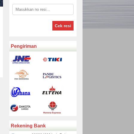
Cek resi
Pengiriman
Rekening Bank