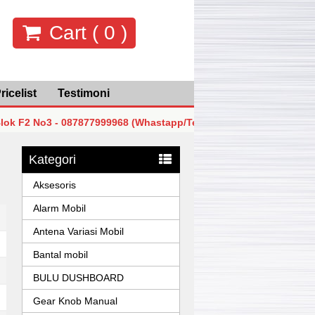
Cart (
0
)
ricelist
Testimoni
o3 - 087877999968 (Whastapp/Telp)
MGK Mega Glodok Kem
o3 - 087877999968 (Whastapp/Telp)
MGK Mega Glodok Kem
Kategori
o3 - 087877999968 (Whastapp/Telp)
MGK Mega Glodok Kem
Aksesoris
Alarm Mobil
Antena Variasi Mobil
Bantal mobil
BULU DUSHBOARD
Gear Knob Manual