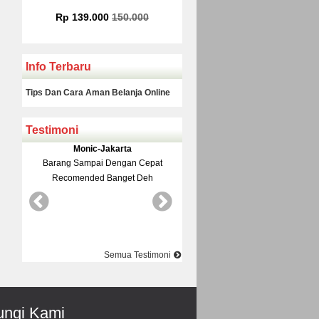
Rp 225.000
Rp 160.000
Info Terbaru
Tips Dan Cara Aman Belanja Online
Testimoni
Yudi-Bekasi
Rinto-Serang
Barang Dan Harga Sesuai Kualitasnya
Datang Ke Toko Di Suguhi 
Top Nya Pake Banget
Pelayanane Ramah Recomende
Best Best Best
Semua Testimoni
ngi Kami