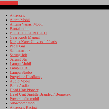
Lihat Detail
Kategori
Aksesoris
Alarm Mobil
Antena Variasi Mobil
Bantal mobil
BULU DUSHBOARD
Gear Knob Manual
Karpet Karet Universal 2 baris
Pedal Gas
Sandaran Jok
Sarung Jok
Sarung Stir
Lampu Mobil
Lampu DRL
Lampu Strobo
Proyektor Headlamp
Audio Mobil
Paket Audio
Head Unit Pioneer
Head Unit Singgle Branded / Bermerek
Power audio mobil
Subwoofer mobil
Aksesoris Racing