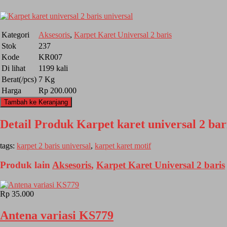
Kategori
Aksesoris
,
Karpet Karet Universal 2 baris
Stok
237
Kode
KR007
Di lihat
1199 kali
Berat(/pcs)
7 Kg
Harga
Rp 200.000
Tambah ke Keranjang
Detail Produk Karpet karet universal 2 bar
tags:
karpet 2 baris universal
,
karpet karet motif
Produk lain
Aksesoris
,
Karpet Karet Universal 2 baris
Rp 35.000
Antena variasi KS779