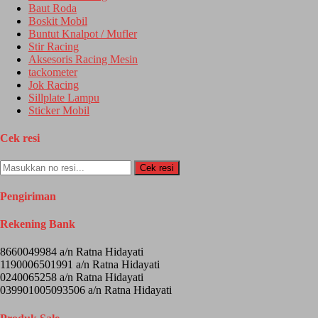
Baut Roda
Boskit Mobil
Buntut Knalpot / Mufler
Stir Racing
Aksesoris Racing Mesin
tackometer
Jok Racing
Sillplate Lampu
Sticker Mobil
Cek resi
Cek resi
Pengiriman
Rekening Bank
8660049984 a/n Ratna Hidayati
1190006501991 a/n Ratna Hidayati
0240065258 a/n Ratna Hidayati
039901005093506 a/n Ratna Hidayati