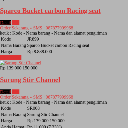
Sparco Bucket carbon Racing seat
Detail
Beli
Order Sekarang » SMS : 087877999968
ketik : Kode - Nama barang - Nama dan alamat pengiriman
Kode
JR899
Nama Barang
Sparco Bucket carbon Racing seat
Harga
Rp 8.888.000
Lihat Detail
Rp 139.000
150.000
Sarung Stir Channel
Detail
Beli
Order Sekarang » SMS : 087877999968
ketik : Kode - Nama barang - Nama dan alamat pengiriman
Kode
SR008
Nama Barang
Sarung Stir Channel
Harga
Rp 139.000
150.000
Anda Hemat
Rp 11.000 (7.33%)