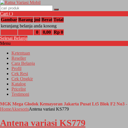
Cart (
)
Gambar
Barang
jml
Berat
Total
keranjang belanja anda kosong
0
0,00
Rp 0
Selesai Belanja
Menu
Ketentuan
Reseller
Cara Belanja
Profil
Cek Resi
Cek Ongkir
Katalog
Pricelist
Testimoni
MGK Mega Glodok Kemayoran Jakarta Pusat Lt5 Blok F2 No3 - 
Home
Aksesoris
Antena variasi KS779
Antena variasi KS779