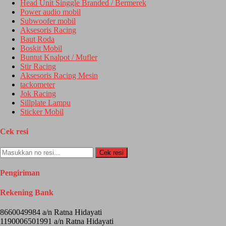
Head Unit Singgle Branded / Bermerek
Power audio mobil
Subwoofer mobil
Aksesoris Racing
Baut Roda
Boskit Mobil
Buntut Knalpot / Mufler
Stir Racing
Aksesoris Racing Mesin
tackometer
Jok Racing
Sillplate Lampu
Sticker Mobil
Cek resi
Cek resi
Pengiriman
Rekening Bank
8660049984 a/n Ratna Hidayati
1190006501991 a/n Ratna Hidayati