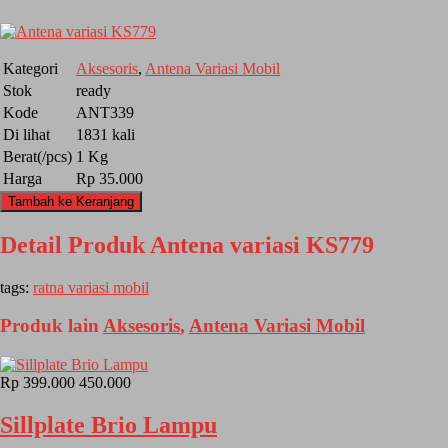
Kategori
Aksesoris
,
Antena Variasi Mobil
Stok
ready
Kode
ANT339
Di lihat
1831 kali
Berat(/pcs)
1 Kg
Harga
Rp 35.000
Tambah ke Keranjang
Detail Produk Antena variasi KS779
tags:
ratna variasi mobil
Produk lain
Aksesoris
,
Antena Variasi Mobil
Rp 399.000
450.000
Sillplate Brio Lampu