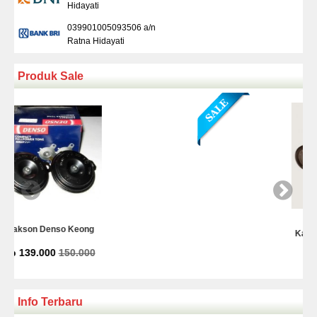
Hidayati
039901005093506 a/n
Ratna Hidayati
Produk Sale
Kamera Mundur Infrared
Rp 225.000
Info Terbaru