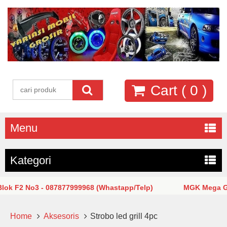
Cart (
0
)
Menu
Kategori
F2 No3 - 087877999968 (Whastapp/Telp)
MGK Mega Glodo
Home
Aksesoris
Strobo led grill 4pc