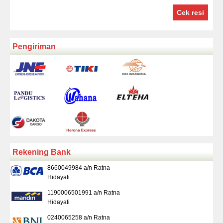
Cek resi
Pengiriman
Rekening Bank
8660049984 a/n Ratna
Hidayati
1190006501991 a/n Ratna
Hidayati
0240065258 a/n Ratna