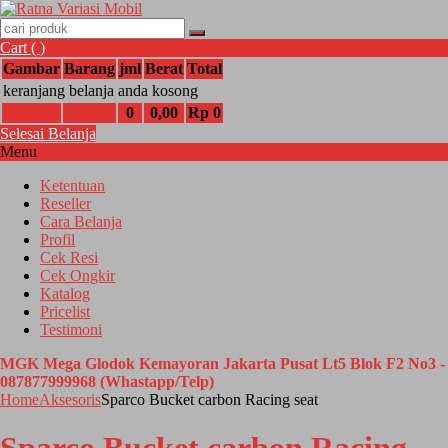
Cart (
)
Gambar
Barang
jml
Berat
Total
keranjang belanja anda kosong
0
0,00
Rp 0
Selesai Belanja
Menu
Ketentuan
Reseller
Cara Belanja
Profil
Cek Resi
Cek Ongkir
Katalog
Pricelist
Testimoni
MGK Mega Glodok Kemayoran Jakarta Pusat Lt5 Blok F2 No3 -
087877999968 (Whastapp/Telp)
Home
Aksesoris
Sparco Bucket carbon Racing seat