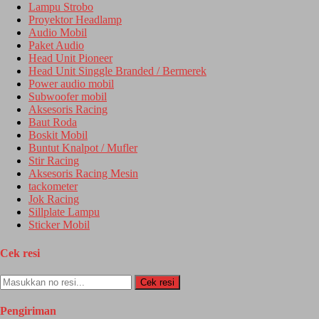
Lampu Strobo
Proyektor Headlamp
Audio Mobil
Paket Audio
Head Unit Pioneer
Head Unit Singgle Branded / Bermerek
Power audio mobil
Subwoofer mobil
Aksesoris Racing
Baut Roda
Boskit Mobil
Buntut Knalpot / Mufler
Stir Racing
Aksesoris Racing Mesin
tackometer
Jok Racing
Sillplate Lampu
Sticker Mobil
Cek resi
Cek resi
Pengiriman