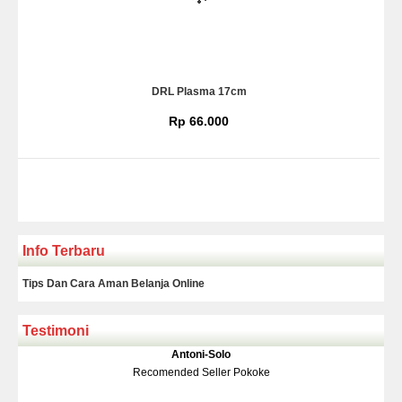
DRL Plasma 17cm
Rp 66.000
Info Terbaru
Tips Dan Cara Aman Belanja Online
Testimoni
Klakson Denso Keong
Antoni-Solo
Rp 139.000
150.000
Recomended Seller Pokoke