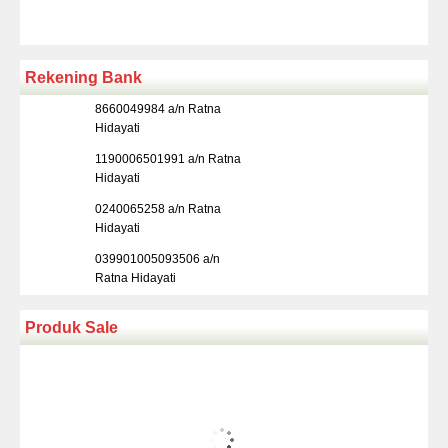
Rekening Bank
8660049984 a/n Ratna
Hidayati
1190006501991 a/n Ratna
Hidayati
0240065258 a/n Ratna
Hidayati
039901005093506 a/n
Ratna Hidayati
Produk Sale