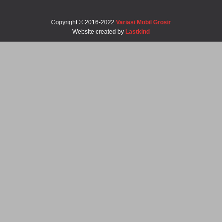
Copyright © 2016-2022
Variasi Mobil Grosir
Website created by
Lastkind
Robbi-Tegal
Barangnya Sampai Dengan Selamat Bos Recomended Ya
Daniel-Surabaya
Josss Tenan Barange Matep Sukses Bos Ratna
Roni-Bengkulu
Mantep Sukses Terus Bos