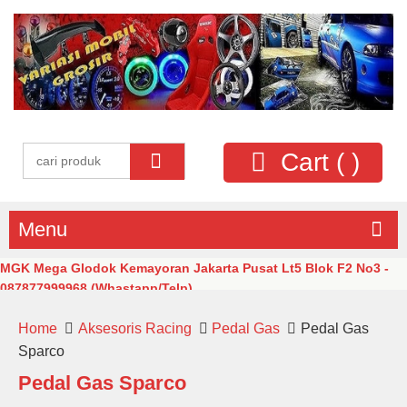
Cart (
)
Menu
MGK Mega Glodok Kemayoran Jakarta Pusat Lt5 Blok F2 No3 -
087877999968 (Whastapp/Telp)
Home
Aksesoris Racing
Pedal Gas
Pedal Gas
Sparco
Pedal Gas Sparco