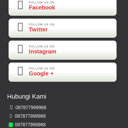
FOLLOW US ON
Facebook
Kamera Mundur LED
Rp 160.000
FOLLOW US ON
Twitter
Adi-Brebes
Mantep Mantep Mantep
FOLLOW US ON
Instagram
FOLLOW US ON
Maya-Palembang
Google +
Barang Sudah Sampai Mbak Ratna Makasih
Kamera Mundur CCD
Hubungi Kami
Rp 150.000
087877999968
Bernard-Malang
087877999968
Makasih Bos Barang Sesuai Ilustrasi Sukses Terus Bos Ratna
087877999968