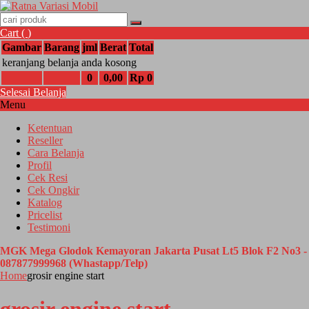
Cart (
)
Gambar
Barang
jml
Berat
Total
keranjang belanja anda kosong
0
0,00
Rp 0
Selesai Belanja
Menu
Ketentuan
Reseller
Cara Belanja
Profil
Cek Resi
Cek Ongkir
Katalog
Pricelist
Testimoni
MGK Mega Glodok Kemayoran Jakarta Pusat Lt5 Blok F2 No3 -
087877999968 (Whastapp/Telp)
Home
grosir engine start