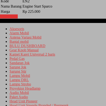
Kode
EN2
Nama Barang
Engine Start Sparco
Harga
Rp 225.000
Lihat Detail
Kategori
Aksesoris
Alarm Mobil
Antena Variasi Mobil
Bantal mobil
BULU DUSHBOARD
Gear Knob Manual
Karpet Karet Universal 2 baris
Pedal Gas
Sandaran Jok
Sarung Jok
Sarung Stir
Lampu Mobil
Lampu DRL
Lampu Strobo
Proyektor Headlamp
Audio Mobil
Paket Audio
Head Unit Pioneer
Head Unit Singgle Branded / Bermerek