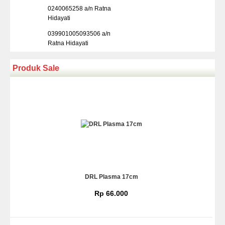
0240065258 a/n Ratna
Hidayati
039901005093506 a/n
Ratna Hidayati
Produk Sale
DRL Plasma 17cm
Rp 66.000