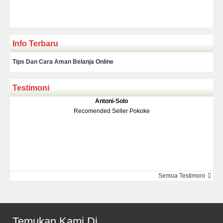
Info Terbaru
Tips Dan Cara Aman Belanja Online
Testimoni
Klakson Denso Keong
Antoni-Solo
Rp 139.000
150.000
Recomended Seller Pokoke
Monic-Jakarta
Semua Testimoni
Barang Sampai Dengan Cepat Recomended Banget Deh
Temukan Kami Di