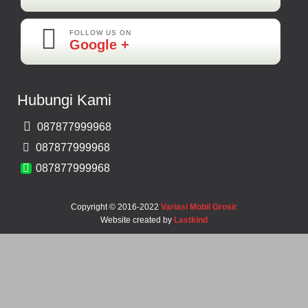
FOLLOW US ON
Maya-Palembang
Google +
Barang Sudah Sampai Mbak Ratna Makasih
Kamera Mundur CCD
Hubungi Kami
Rp 150.000
087877999968
Bernard-Malang
087877999968
Makasih Bos Barang Sesuai Ilustrasi Sukses Terus Bos Ratna
087877999968
Copyright © 2016-2022
Variasi Mobil Grosir
Website created by
Lastkind
Robbi-Tegal
Barangnya Sampai Dengan Selamat Bos Recomended Ya