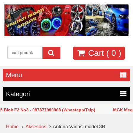
Cart (
0
)
Menu
Kategori
k F2 No3 - 087877999968 (Whastapp/Telp)
MGK Mega Glod
Home
Aksesoris
Antena Variasi model 3R