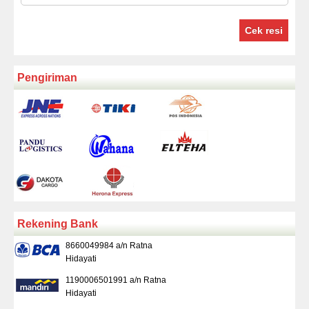
Cek resi
Pengiriman
Rekening Bank
8660049984 a/n Ratna
Hidayati
1190006501991 a/n Ratna
Hidayati