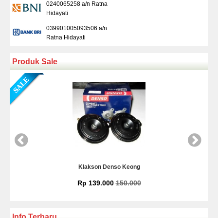
0240065258 a/n Ratna
Hidayati
039901005093506 a/n
Ratna Hidayati
Produk Sale
eong
Kamera Mundur Infrared
.000
Rp 225.000
Info Terbaru