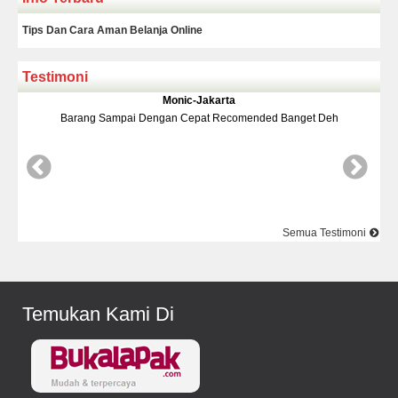
Tips Dan Cara Aman Belanja Online
Testimoni
a
Yudi-Bekasi
omended Banget Deh
Barang Dan Harga Sesuai Kualitasnya Top
Semua Testimoni
Temukan Kami Di