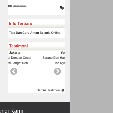
Rp 225.000
Rp 160.000
Info Terbaru
Tips Dan Cara Aman Belanja Online
Testimoni
Yudi-Bekasi
Rinto-Serang
Barang Dan Harga Sesuai Kualitasnya
Datang Ke Toko Di Suguhi M
Top Nya Pake Banget
Pelayanane Ramah Recomended
Best Best Best
Semua Testimoni
ngi Kami