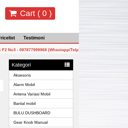
Cart (
0
)
ricelist
Testimoni
 - 087877999968 (Whastapp/Telp)
MGK Mega Glodok Kema
 - 087877999968 (Whastapp/Telp)
MGK Mega Glodok Kema
Kategori
 - 087877999968 (Whastapp/Telp)
MGK Mega Glodok Kema
Aksesoris
Alarm Mobil
Antena Variasi Mobil
Bantal mobil
BULU DUSHBOARD
Gear Knob Manual