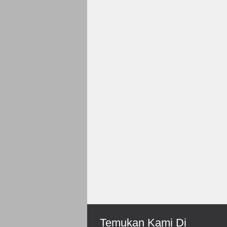
Rp 150.000
Roni-Bengkulu
Mantep Sukses Terus Bos
Temukan Kami Di