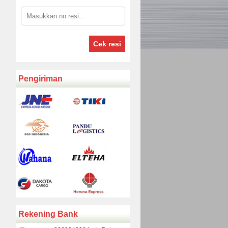
Cek resi
Pengiriman
Rekening Bank