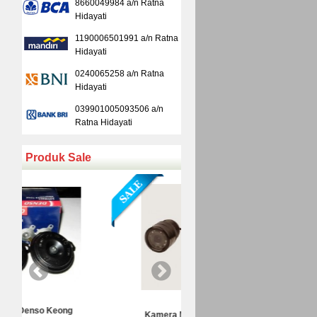
8660049984 a/n Ratna
Hidayati
1190006501991 a/n Ratna
Hidayati
0240065258 a/n Ratna
Hidayati
039901005093506 a/n
Ratna Hidayati
Produk Sale
Kamera Mundur Infrared
Kamera Mundur LED