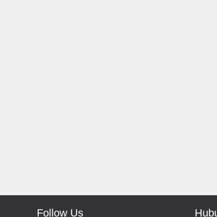
Rp 139.000
150.000
Rp 66.000
Antoni-Solo
Monic-Jakarta
Recomended Seller Pokoke
Barang Sampai Dengan Cepat
Recomended Banget Deh
Follow Us
Hubu