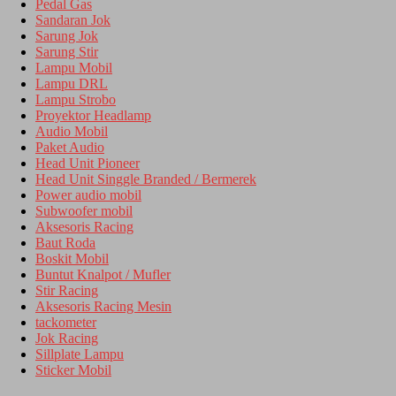
Pedal Gas
Sandaran Jok
Sarung Jok
Sarung Stir
Lampu Mobil
Lampu DRL
Lampu Strobo
Proyektor Headlamp
Audio Mobil
Paket Audio
Head Unit Pioneer
Head Unit Singgle Branded / Bermerek
Power audio mobil
Subwoofer mobil
Aksesoris Racing
Baut Roda
Boskit Mobil
Buntut Knalpot / Mufler
Stir Racing
Aksesoris Racing Mesin
tackometer
Jok Racing
Sillplate Lampu
Sticker Mobil