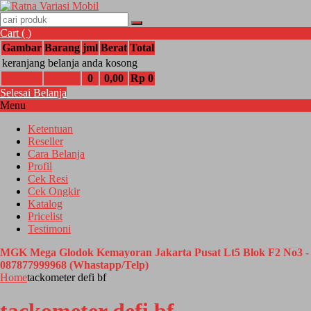
Cart (
)
Gambar
Barang
jml
Berat
Total
keranjang belanja anda kosong
0
0,00
Rp 0
Selesai Belanja
Menu
Ketentuan
Reseller
Cara Belanja
Profil
Cek Resi
Cek Ongkir
Katalog
Pricelist
Testimoni
MGK Mega Glodok Kemayoran Jakarta Pusat Lt5 Blok F2 No3 -
087877999968 (Whastapp/Telp)
Home
tackometer defi bf