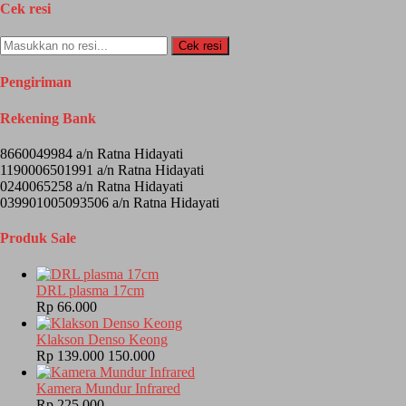
Cek resi
Cek resi
Pengiriman
Rekening Bank
8660049984 a/n Ratna Hidayati
1190006501991 a/n Ratna Hidayati
0240065258 a/n Ratna Hidayati
039901005093506 a/n Ratna Hidayati
Produk Sale
DRL plasma 17cm
Rp 66.000
Klakson Denso Keong
Rp 139.000
150.000
Kamera Mundur Infrared
Rp 225.000