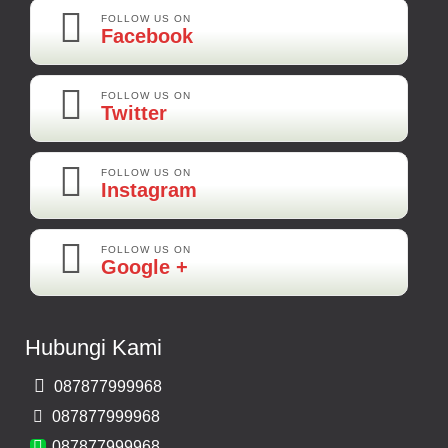
Best Best Best
FOLLOW US ON
Facebook
Kamera Mundur LED
Rp 160.000
FOLLOW US ON
Twitter
Adi-Brebes
Mantep Mantep Mantep
FOLLOW US ON
Instagram
FOLLOW US ON
Maya-Palembang
Google +
Barang Sudah Sampai Mbak Ratna Makasih
Kamera Mundur CCD
Hubungi Kami
Rp 150.000
087877999968
Bernard-Malang
087877999968
Makasih Bos Barang Sesuai Ilustrasi Sukses Terus Bos Ratna
087877999968