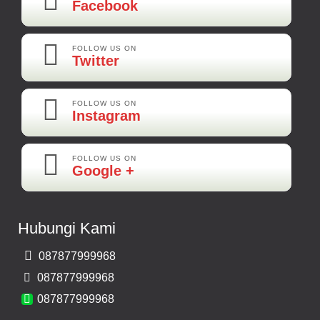
Facebook
Kamera Mundur LED
Rp 160.000
FOLLOW US ON
Twitter
Adi-Brebes
Mantep Mantep Mantep
FOLLOW US ON
Instagram
FOLLOW US ON
Maya-Palembang
Google +
Barang Sudah Sampai Mbak Ratna Makasih
Kamera Mundur CCD
Hubungi Kami
Rp 150.000
087877999968
Bernard-Malang
087877999968
Makasih Bos Barang Sesuai Ilustrasi Sukses Terus Bos Ratna
087877999968