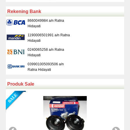
Rekening Bank
8660049984 a/n Ratna
Hidayati
1190006501991 a/n Ratna
Hidayati
0240065258 a/n Ratna
Hidayati
039901005093506 a/n
Ratna Hidayati
Produk Sale