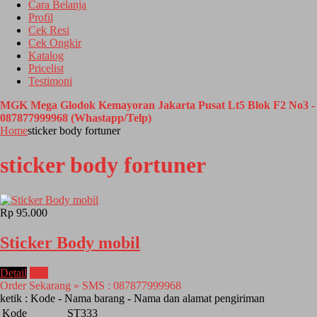
Cara Belanja
Profil
Cek Resi
Cek Ongkir
Katalog
Pricelist
Testimoni
MGK Mega Glodok Kemayoran Jakarta Pusat Lt5 Blok F2 No3 -
087877999968 (Whastapp/Telp)
Home
sticker body fortuner
sticker body fortuner
Rp 95.000
Sticker Body mobil
Detail
Beli
Order Sekarang » SMS : 087877999968
ketik : Kode - Nama barang - Nama dan alamat pengiriman
Kode
ST333