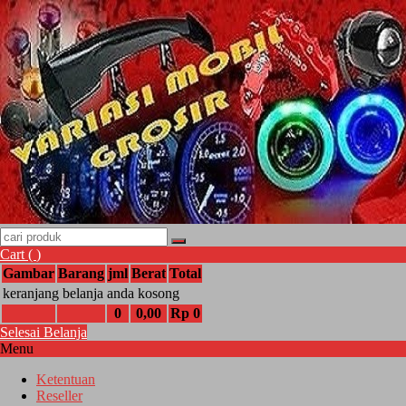
Cart (
)
Gambar
Barang
jml
Berat
Total
keranjang belanja anda kosong
0
0,00
Rp 0
Selesai Belanja
Menu
Ketentuan
Reseller