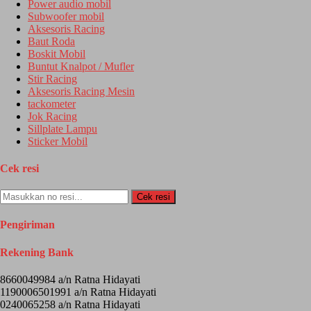
Power audio mobil
Subwoofer mobil
Aksesoris Racing
Baut Roda
Boskit Mobil
Buntut Knalpot / Mufler
Stir Racing
Aksesoris Racing Mesin
tackometer
Jok Racing
Sillplate Lampu
Sticker Mobil
Cek resi
Cek resi
Pengiriman
Rekening Bank
8660049984 a/n Ratna Hidayati
1190006501991 a/n Ratna Hidayati
0240065258 a/n Ratna Hidayati