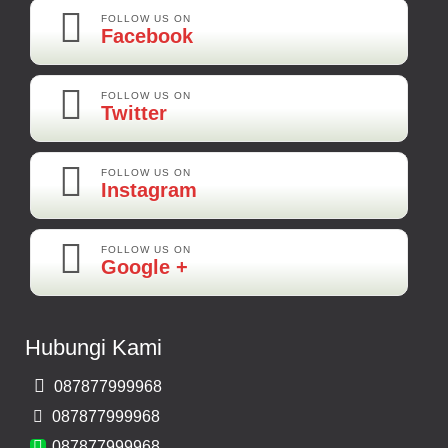
Best Best Best
FOLLOW US ON
Facebook
Kamera Mundur LED
Rp 160.000
FOLLOW US ON
Twitter
Adi-Brebes
Mantep Mantep Mantep
FOLLOW US ON
Instagram
FOLLOW US ON
Maya-Palembang
Google +
Barang Sudah Sampai Mbak Ratna Makasih
Kamera Mundur CCD
Hubungi Kami
Rp 150.000
087877999968
Bernard-Malang
087877999968
Makasih Bos Barang Sesuai Ilustrasi Sukses Terus Bos Ratna
087877999968