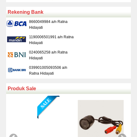
Rekening Bank
8660049984 a/n Ratna
Hidayati
1190006501991 a/n Ratna
Hidayati
0240065258 a/n Ratna
Hidayati
039901005093506 a/n
Ratna Hidayati
Produk Sale