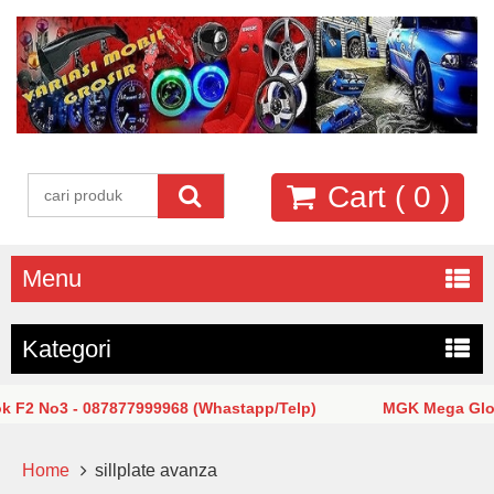
Cart (
0
)
Menu
Kategori
2 No3 - 087877999968 (Whastapp/Telp)
MGK Mega Glodok
Home
sillplate avanza