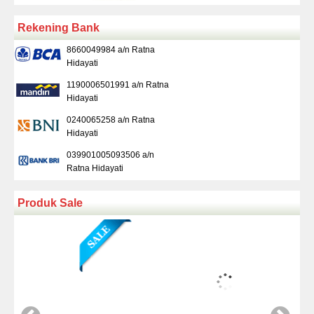
Rekening Bank
8660049984 a/n Ratna
Hidayati
1190006501991 a/n Ratna
Hidayati
0240065258 a/n Ratna
Hidayati
039901005093506 a/n
Ratna Hidayati
Produk Sale