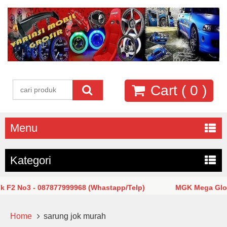
Cart (
0
)
Menu
Kategori
2 No3 - 087877999968 (Whastapp/Telp)
MGK Mega Glodok
Home
sarung jok murah