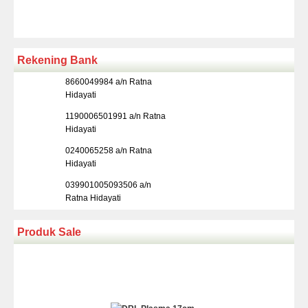
Rekening Bank
8660049984 a/n Ratna
Hidayati
1190006501991 a/n Ratna
Hidayati
0240065258 a/n Ratna
Hidayati
039901005093506 a/n
Ratna Hidayati
Produk Sale