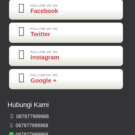
Best Best Best
FOLLOW US ON
Facebook
Kamera Mundur LED
Rp 160.000
FOLLOW US ON
Twitter
Adi-Brebes
Mantep Mantep Mantep
FOLLOW US ON
Instagram
FOLLOW US ON
Maya-Palembang
Google +
Barang Sudah Sampai Mbak Ratna Makasih
Kamera Mundur CCD
Hubungi Kami
Rp 150.000
087877999968
Bernard-Malang
087877999968
Makasih Bos Barang Sesuai Ilustrasi Sukses Terus Bos Ratna
087877999968