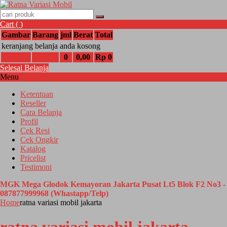
Cart (
)
Gambar
Barang
jml
Berat
Total
keranjang belanja anda kosong
0
0,00
Rp 0
Selesai Belanja
Menu
Ketentuan
Reseller
Cara Belanja
Profil
Cek Resi
Cek Ongkir
Katalog
Pricelist
Testimoni
MGK Mega Glodok Kemayoran Jakarta Pusat Lt5 Blok F2 No3 -
087877999968 (Whastapp/Telp)
Home
ratna variasi mobil jakarta