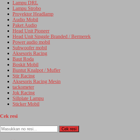
Lampu DRL
Lampu Strobo
Proyektor Headlamp
Audio Mobil
Paket Audio
Head Unit Pioneer
Head Unit Singgle Branded / Bermerek
Power audio mobil
Subwoofer mobil
Aksesoris Racing
Baut Roda
Boskit Mobil
Buntut Knalpot / Mufler
Stir Racing
Aksesoris Racing Mesin
tackometer
Jok Racing
Sillplate Lampu
Sticker Mobil
Cek resi
Cek resi