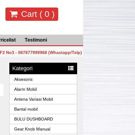
Cart (
0
)
ricelist
Testimoni
- 087877999968 (Whastapp/Telp)
MGK Mega Glodok Kemayo
- 087877999968 (Whastapp/Telp)
MGK Mega Glodok Kemayo
Kategori
- 087877999968 (Whastapp/Telp)
MGK Mega Glodok Kemayo
Aksesoris
Alarm Mobil
Antena Variasi Mobil
Bantal mobil
BULU DUSHBOARD
Gear Knob Manual