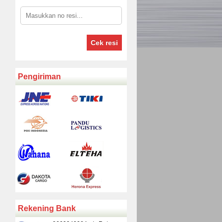
Cek resi
Pengiriman
Rekening Bank