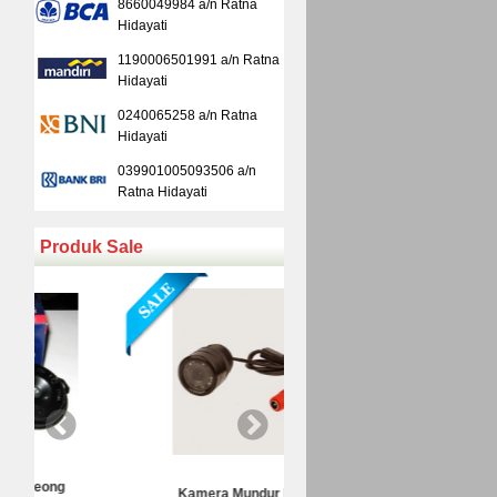
8660049984 a/n Ratna
Hidayati
1190006501991 a/n Ratna
Hidayati
0240065258 a/n Ratna
Hidayati
039901005093506 a/n
Ratna Hidayati
Produk Sale
Kamera Mundur Infrared
Kamera Mundur LED