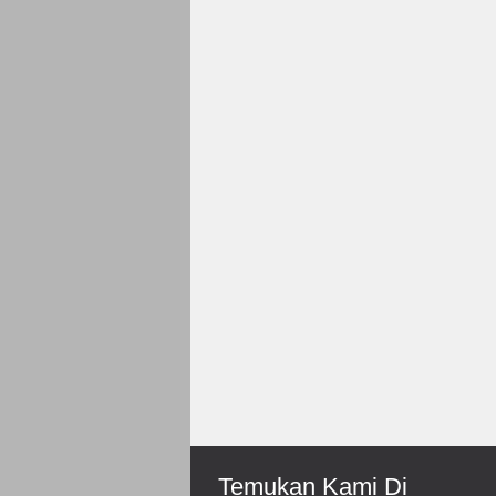
Rp 150.000
Roni-Bengkulu
Mantep Sukses Terus Bos
Temukan Kami Di