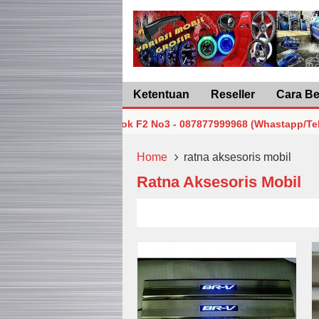
Ketentuan
Reseller
Cara Be
rta Pusat Lt5 Blok F2 No3 - 087877999968 (Whastapp/Telp)
rta Pusat Lt5 Blok F2 No3 - 087877999968 (Whastapp/Telp)
Home
ratna aksesoris mobil
Ratna Aksesoris Mobil
rta Pusat Lt5 Blok F2 No3 - 087877999968 (Whastapp/Telp)