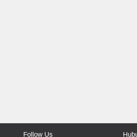
Rp 139.000
150.000
Rp 66.000
Antoni-Solo
Monic-Jakarta
Recomended Seller Pokoke
Barang Sampai Dengan Cepat
Recomended Banget Deh
Follow Us
Hubu