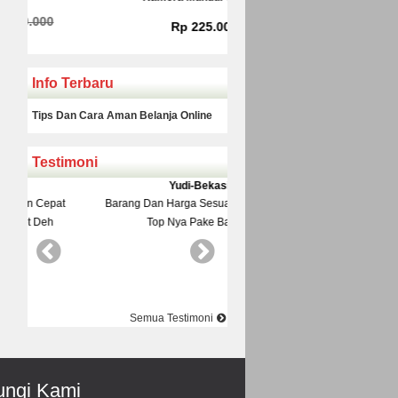
Rp 225.000
Rp 160.000
Info Terbaru
Tips Dan Cara Aman Belanja Online
Testimoni
Yudi-Bekasi
Rinto-Serang
Barang Dan Harga Sesuai Kualitasnya
Datang Ke Toko Di Suguhi M
Top Nya Pake Banget
Pelayanane Ramah Recomended
Best Best Best
Semua Testimoni
ngi Kami