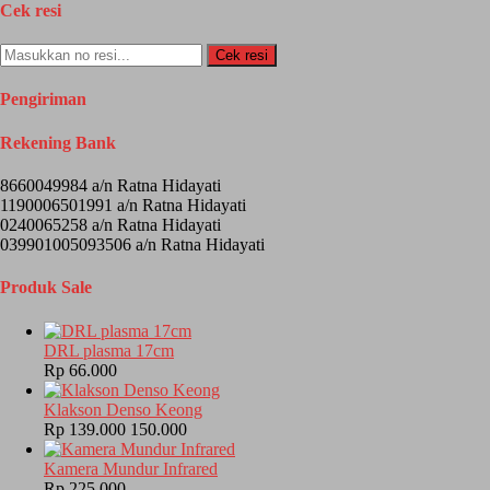
Cek resi
Cek resi
Pengiriman
Rekening Bank
8660049984 a/n Ratna Hidayati
1190006501991 a/n Ratna Hidayati
0240065258 a/n Ratna Hidayati
039901005093506 a/n Ratna Hidayati
Produk Sale
DRL plasma 17cm
Rp 66.000
Klakson Denso Keong
Rp 139.000
150.000
Kamera Mundur Infrared
Rp 225.000