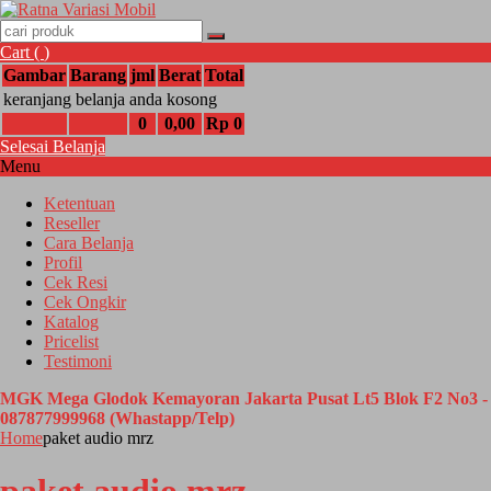
Cart (
)
Gambar
Barang
jml
Berat
Total
keranjang belanja anda kosong
0
0,00
Rp 0
Selesai Belanja
Menu
Ketentuan
Reseller
Cara Belanja
Profil
Cek Resi
Cek Ongkir
Katalog
Pricelist
Testimoni
MGK Mega Glodok Kemayoran Jakarta Pusat Lt5 Blok F2 No3 -
087877999968 (Whastapp/Telp)
Home
paket audio mrz