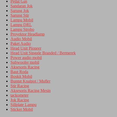
Pedal Gas
Sandaran Jok
Sarung Jok
Sarung Stir
Lampu Mobil
Lampu DRL
Lampu Strobo
Proyektor Headlamp
Audio Mobil
Paket Audio
Head Unit Pioneer
Head Unit Singgle Branded / Bermerek
Power audio mobil
Subwoofer mobil
Aksesoris Racing
Baut Roda
Boskit Mobil
Buntut Knalpot / Mufler
Stir Racing
Aksesoris Racing Mesin
tackometer
Jok Racing
Sillplate Lampu
Sticker Mobil