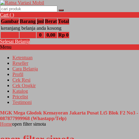
Cart (
)
Gambar
Barang
jml
Berat
Total
keranjang belanja anda kosong
0
0,00
Rp 0
Selesai Belanja
Menu
Ketentuan
Reseller
Cara Belanja
Profil
Cek Resi
Cek Ongkir
Katalog
Pricelist
Testimoni
MGK Mega Glodok Kemayoran Jakarta Pusat Lt5 Blok F2 No3 -
087877999968 (Whastapp/Telp)
Home
open filter simota