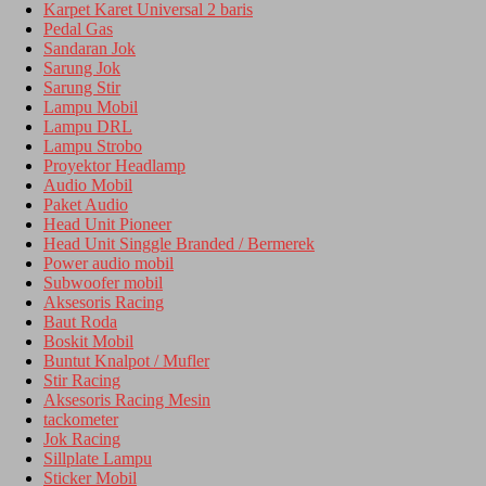
Karpet Karet Universal 2 baris
Pedal Gas
Sandaran Jok
Sarung Jok
Sarung Stir
Lampu Mobil
Lampu DRL
Lampu Strobo
Proyektor Headlamp
Audio Mobil
Paket Audio
Head Unit Pioneer
Head Unit Singgle Branded / Bermerek
Power audio mobil
Subwoofer mobil
Aksesoris Racing
Baut Roda
Boskit Mobil
Buntut Knalpot / Mufler
Stir Racing
Aksesoris Racing Mesin
tackometer
Jok Racing
Sillplate Lampu
Sticker Mobil