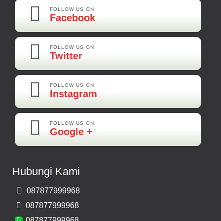
Best Best Best
FOLLOW US ON
Facebook
Kamera Mundur LED
Rp 160.000
FOLLOW US ON
Twitter
Adi-Brebes
Mantep Mantep Mantep
FOLLOW US ON
Instagram
FOLLOW US ON
Maya-Palembang
Google +
Barang Sudah Sampai Mbak Ratna Makasih
Kamera Mundur CCD
Hubungi Kami
Rp 150.000
087877999968
Bernard-Malang
087877999968
Makasih Bos Barang Sesuai Ilustrasi Sukses Terus Bos Ratna
087877999968