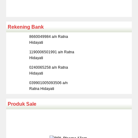
Rekening Bank
8660049984 a/n Ratna
Hidayati
1190006501991 a/n Ratna
Hidayati
0240065258 a/n Ratna
Hidayati
039901005093506 a/n
Ratna Hidayati
Produk Sale