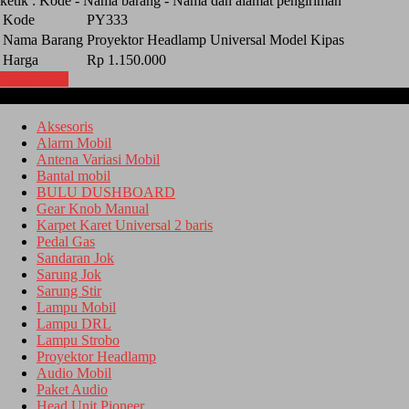
ketik : Kode - Nama barang - Nama dan alamat pengiriman
Kode
PY333
Nama Barang
Proyektor Headlamp Universal Model Kipas
Harga
Rp 1.150.000
Lihat Detail
Kategori
Aksesoris
Alarm Mobil
Antena Variasi Mobil
Bantal mobil
BULU DUSHBOARD
Gear Knob Manual
Karpet Karet Universal 2 baris
Pedal Gas
Sandaran Jok
Sarung Jok
Sarung Stir
Lampu Mobil
Lampu DRL
Lampu Strobo
Proyektor Headlamp
Audio Mobil
Paket Audio
Head Unit Pioneer