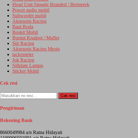
Head Unit Singgle Branded / Bermerek
Power audio mobil
Subwoofer mobil
Aksesoris Racing
Baut Roda
Boskit Mobil
Buntut Knalpot / Mufler
Stir Racing
Aksesoris Racing Mesin
tackometer
Jok Racing
Sillplate Lampu
Sticker Mobil
Cek resi
Cek resi
Pengiriman
Rekening Bank
8660049984 a/n Ratna Hidayati
1190006501991 a/n Ratna Hidayati