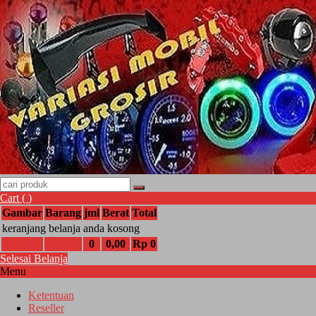
Cart (
)
Gambar
Barang
jml
Berat
Total
keranjang belanja anda kosong
0
0,00
Rp 0
Selesai Belanja
Menu
Ketentuan
Reseller